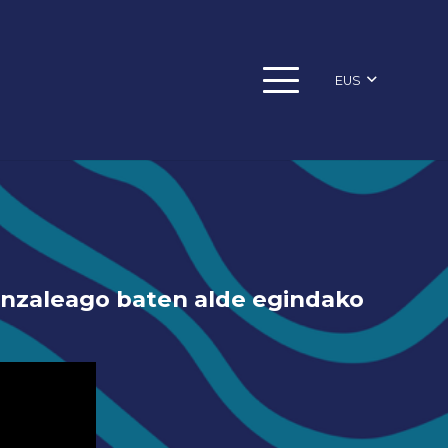
EUS
dinzaleago baten alde egindako