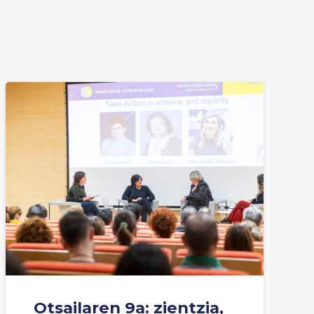
Otsailaren 9a: zientzia,