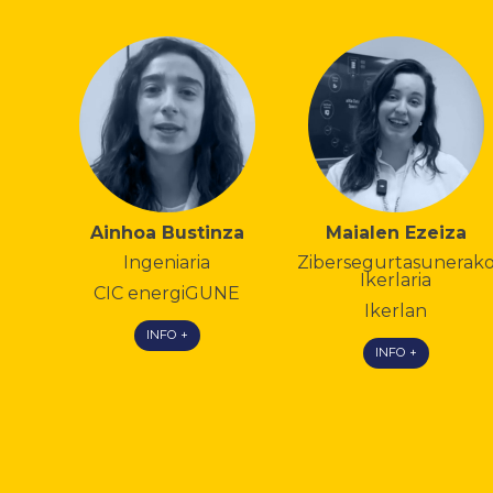
Ainhoa Bustinza
Maialen Ezeiza
Ingeniaria
Zibersegurtasunerak
Ikerlaria
CIC energiGUNE
Ikerlan
INFO +
INFO +