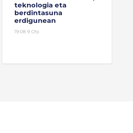
teknologia eta
berdintasuna
erdigunean
19:08 9 Ots