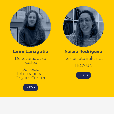
Leire Larizgotia
Naiara Rodriguez
Dokotoradutza
Ikerlari eta irakaslea
ikaslea
TECNUN
Donostia
International
INFO +
Physics Center
INFO +