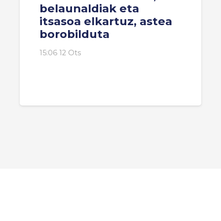
belaunaldiak eta
itsasoa elkartuz, astea
borobilduta
15:06 12 Ots