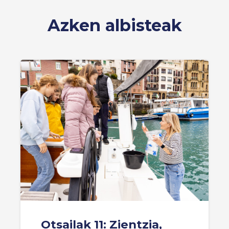
Azken albisteak
Otsailak 11: Zientzia,