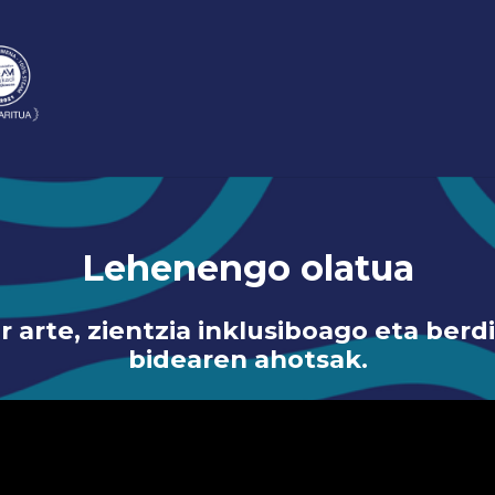
Lehenengo olatua
r arte, zientzia inklusiboago eta ber
bidearen ahotsak.