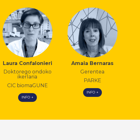
Laura Confalonieri
Amaia Bernaras
Doktorego ondoko
Gerentea
ikerlaria
PARKE
CIC biomaGUNE
INFO +
INFO +