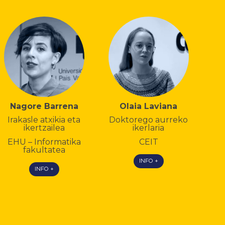
Nagore Barrena
Olaia Laviana
Irakasle atxikia eta
Doktorego aurreko
ikertzailea
ikerlaria
EHU – Informatika
CEIT
fakultatea
INFO +
INFO +