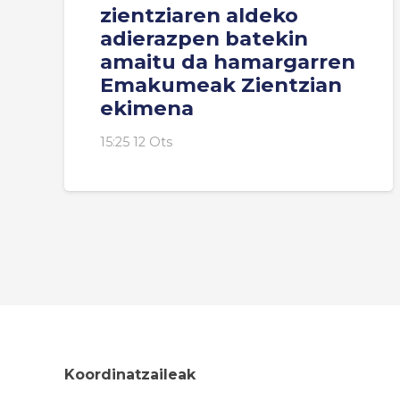
zientziaren aldeko
adierazpen batekin
amaitu da hamargarren
Emakumeak Zientzian
ekimena
15:25 12 Ots
Koordinatzaileak