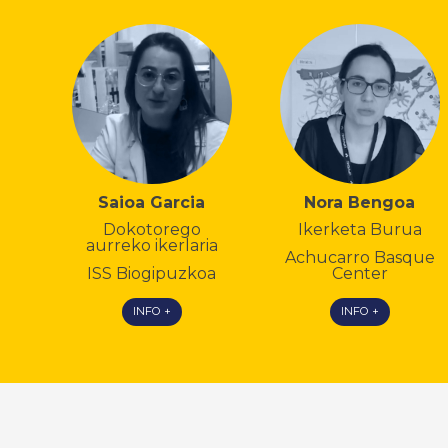
Saioa Garcia
Nora Bengoa
Dokotorego
Ikerketa Burua
aurreko ikerlaria
Achucarro Basque
ISS Biogipuzkoa
Center
INFO +
INFO +