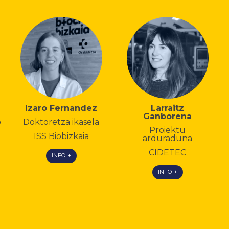
Izaro Fernandez
Larraitz
Ganborena
o
Doktoretza ikasela
Proiektu
ISS Biobizkaia
arduraduna
CIDETEC
INFO +
INFO +