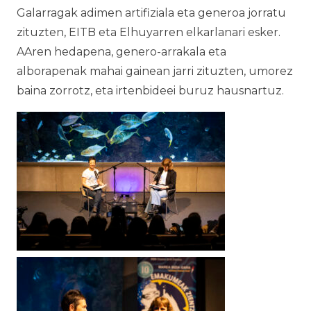
Galarragak adimen artifiziala eta generoa jorratu
zituzten, EITB eta Elhuyarren elkarlanari esker.
AAren hedapena, genero-arrakala eta
alborapenak mahai gainean jarri zituzten, umorez
baina zorrotz, eta irtenbideei buruz hausnartuz.