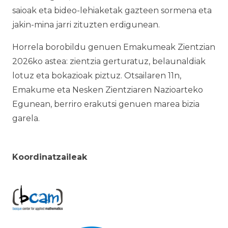
saioak eta bideo-lehiaketak gazteen sormena eta
jakin-mina jarri zituzten erdigunean.
Horrela borobildu genuen Emakumeak Zientzian
2026ko astea: zientzia gerturatuz, belaunaldiak
lotuz eta bokazioak piztuz. Otsailaren 11n,
Emakume eta Nesken Zientziaren Nazioarteko
Egunean, berriro erakutsi genuen marea bizia
garela.
Koordinatzaileak