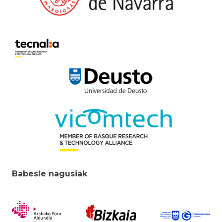
Babesle nagusiak