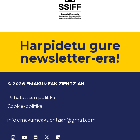
Harpidetu gure
newsletter-era!
© 2026 EMAKUMEAK ZIENTZIAN
Pribatutasun politika
Cookie-politika
info.emakumeakzientzian@gmail.com