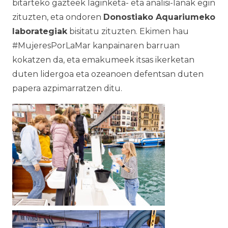
bitarteko gazteek laginketa- eta analisi-lanak egin
zituzten, eta ondoren
Donostiako Aquariumeko
laborategiak
bisitatu zituzten. Ekimen hau
#MujeresPorLaMar kanpainaren barruan
kokatzen da, eta emakumeek itsas ikerketan
duten lidergoa eta ozeanoen defentsan duten
papera azpimarratzen ditu.