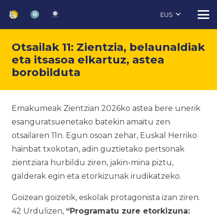
EUS
Otsailak 11: Zientzia, belaunaldiak
eta itsasoa elkartuz, astea
borobilduta
Emakumeak Zientzian 2026ko astea bere unerik
esanguratsuenetako batekin amaitu zen
otsailaren 11n. Egun osoan zehar, Euskal Herriko
hainbat txokotan, adin guztietako pertsonak
zientziara hurbildu ziren, jakin-mina piztu,
galderak egin eta etorkizunak irudikatzeko.
Goizean goizetik, eskolak protagonista izan ziren.
42 Urdulizen,
“Programatu zure etorkizuna: