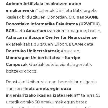
Adimen Artifiziala inspiratzen duten
emakumeekin”
tailerrak DBH eta Batxilergoko
ikasleak bildu zituen. Donostian,
CIC nanoGUNE
,
Donostiako Informatika Fakultatea (UPV/EHU)
,
BCBL
, eta
Aquarium
izan ziren topagune; Leioan,
Achucarro Basque Center for Neuroscience
-
ek ateak zabaldu zituen; Bilbon,
BCAM
ek eta
Deustuko Unibertsitateak
; Arrasaten,
Mondragon Unibertsitatea – Iturripe
Campusa
k. Guztiak beteta, zientzia gertutik
bizitzeko gogoz.
Deustuko Unibertsitatean, bereziki hunkigarria
izan zen
“Inoiz amets egin duzu
ingeniaritzako ikaslea izatearekin?”
tailerra. 55
urtetik gorako 30 emakumek egun batez