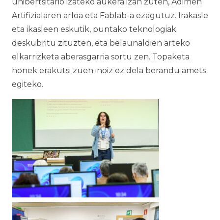
unibertsitario izateko aukera izan zuten, Adimen
Artifizialaren arloa eta Fablab-a ezagutuz. Irakasle
eta ikasleen eskutik, puntako teknologiak
deskubritu zituzten, eta belaunaldien arteko
elkarrizketa aberasgarria sortu zen. Topaketa
honek erakutsi zuen inoiz ez dela berandu amets
egiteko.