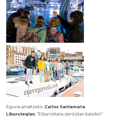
Eguna amaitzeko,
Carlos Santamaría
Liburutegian
, “Elkarrizketa zientzilari batekin”