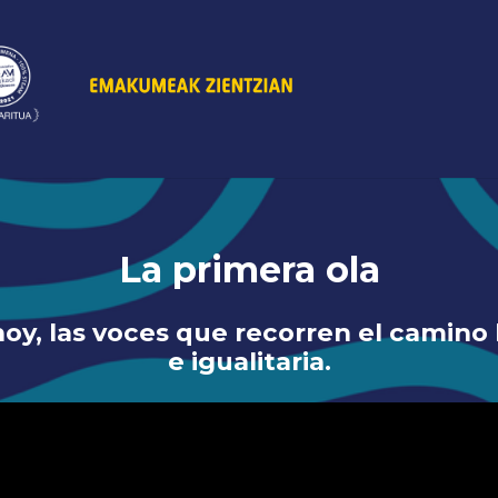
La primera ola
oy, las voces que recorren el camino 
e igualitaria.