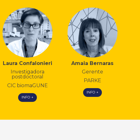
Laura Confalonieri
Amaia Bernaras
Investigadora
Gerente
postdoctoral
PARKE
CIC biomaGUNE
INFO +
INFO +