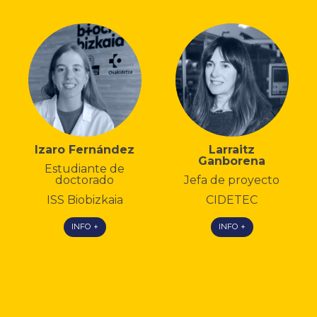
Izaro Fernández
Larraitz
Ganborena
Estudiante de
doctorado
Jefa de proyecto
ISS Biobizkaia
CIDETEC
INFO +
INFO +