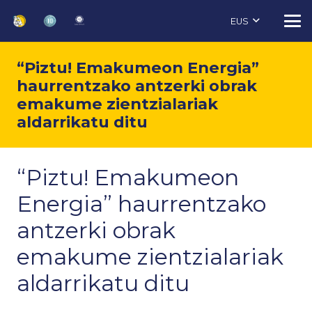
EUS
“Piztu! Emakumeon Energia”
haurrentzako antzerki obrak
emakume zientzialariak
aldarrikatu ditu
“Piztu! Emakumeon
Energia” haurrentzako
antzerki obrak
emakume zientzialariak
aldarrikatu ditu