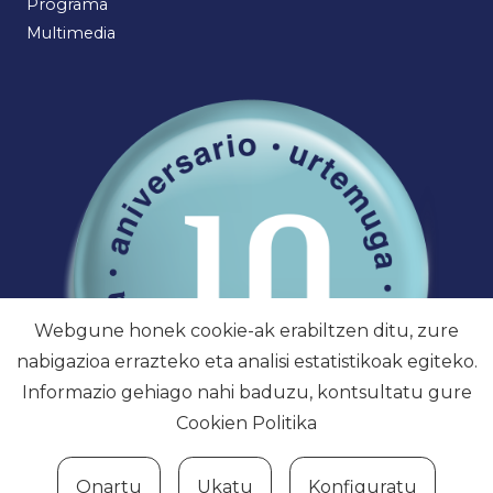
Programa
Multimedia
Webgune honek cookie-ak erabiltzen ditu, zure
nabigazioa errazteko eta analisi estatistikoak egiteko.
Informazio gehiago nahi baduzu, kontsultatu gure
Cookien Politika
Onartu
Ukatu
Konfiguratu