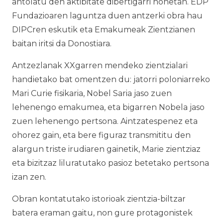
antolatu den aktibitate dibertigarri honetan. EDP
Fundazioaren laguntza duen antzerki obra hau
DIPCren eskutik eta Emakumeak Zientzianen
baitan iritsi da Donostiara
.
Antzezlanak XXgarren mendeko zientzialari
handietako bat omentzen du: jatorri poloniarreko
Mari Curie fisikaria, Nobel Saria jaso zuen
lehenengo emakumea, eta bigarren Nobela jaso
zuen lehenengo pertsona. Aintzatespenez eta
ohorez gain, eta bere figuraz transmititu den
alargun triste irudiaren gainetik, Marie zientziaz
eta bizitzaz liluratutako pasioz betetako pertsona
izan zen.
Obran kontatutako istorioak zientzia-biltzar
batera eraman gaitu, non gure protagonistek