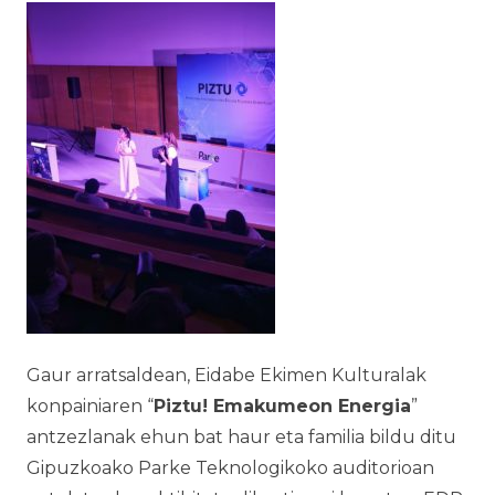
Gaur arratsaldean, Eidabe Ekimen Kulturalak
konpainiaren “
Piztu! Emakumeon Energia
”
antzezlanak ehun bat haur eta familia bildu ditu
Gipuzkoako Parke Teknologikoko auditorioan