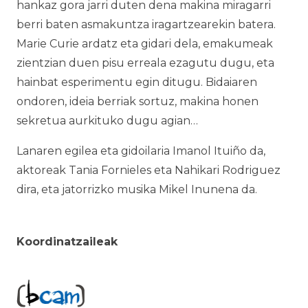
hankaz gora jarri duten dena makina miragarri
berri baten asmakuntza iragartzearekin batera.
Marie Curie ardatz eta gidari dela, emakumeak
zientzian duen pisu erreala ezagutu dugu, eta
hainbat esperimentu egin ditugu. Bidaiaren
ondoren, ideia berriak sortuz, makina honen
sekretua aurkituko dugu agian…
Lanaren egilea eta gidoilaria Imanol Ituiño da,
aktoreak Tania Fornieles eta Nahikari Rodriguez
dira, eta jatorrizko musika Mikel Inunena da.
Koordinatzaileak