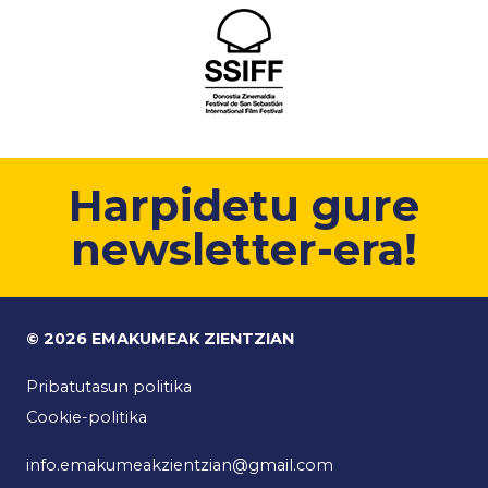
Harpidetu gure
newsletter-era!
© 2026 EMAKUMEAK ZIENTZIAN
Pribatutasun politika
Cookie-politika
info.emakumeakzientzian@gmail.com