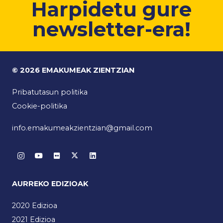
Harpidetu gure
newsletter-era!
© 2026 EMAKUMEAK ZIENTZIAN
Pribatutasun politika
Cookie-politika
info.emakumeakzientzian@gmail.com
AURREKO EDIZIOAK
2020 Edizioa
2021 Edizioa