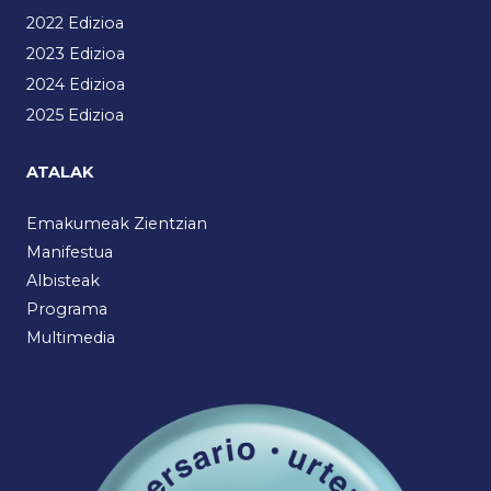
2022 Edizioa
2023 Edizioa
2024 Edizioa
2025 Edizioa
ATALAK
Emakumeak Zientzian
Manifestua
Albisteak
Programa
Multimedia