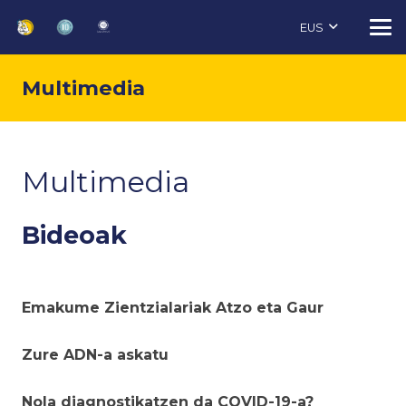
EUS
Multimedia
Multimedia
Bideoak
Emakume Zientzialariak Atzo eta Gaur
Zure ADN-a askatu
Nola diagnostikatzen da COVID-19-a?