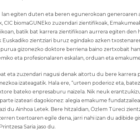
 lan egiten duten eta beren egunerokoan generoaren ar
nak, CIC biomaGUNEko zuzendari zientifikoak,
Emakumeak 
koan, batik bat karrera zientifikoan aurrera egiten de
ek Euskadiko zientziari buruz egindako azken txostenare
rua gizonezko doktore berriena baino zertxobait handi
miko eta profesionalaren eskalan, orduan eta emakume g
t eta zuzendari nagusi denak aitortu du bere karrera p
mezkoa izateagatik. Hala ere, “urteen poderioz eta, bate
ktore bateko enpresaburu naizela. Nik neuk erantzukiz
 parte izateari dagokionez: alegia emakume fundatzai
zi du Ainhoa Letek. Bere hitzaldian, Özlem Türeci zientz
rren txertoaren egile dena, jarri nahi izan du adibide gi
rintzesa Saria jaso du.