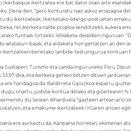
rbasque ikertzailea ere bat dator orain arte esandako
isteko. Dena den, “gero konturatu naiz askoz errazagoa del
atu du ikertzaileak. Ikerketako lidergo-postuetan emak
 beka, niri ikerketa-talde propioa sendotzeko aukera em
rako funtsak lortzeko lehiaketa-deialdien inguruan: “Dei
aitatasun-bajak, eta aldaketa hori gertatzen ari den a
 ikertzaileen benetako lanbide-testuingurua kontuan h
ia Sustapen, Turismo eta Landa Inguruneko Foru Diput
97 dira, eta ikerketa gehien biltzen dituen jardueran, 
ka are handiagoa da. Baldin eta Gipuzkoa esparru guzt
n dugu onartu, justizia-kontua delako eta gizartearen % 
abarmendu du lanean diharduela “gazteen artean arlo zi
ustatzen, eta emakume ikertzaileek I+Garen arloan egit
npaina ere aurkeztu da. Kanpaina horretan, ekimenari at