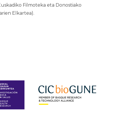
 Euskadiko Filmoteka eta Donostiako
ien Elkartea).