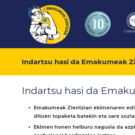
Indartsu hasi da Emakumeak Z
Indartsu hasi da Emak
Emakumeak Zientzian
ekimenaren ediz
dituen topaketa batekin eta sare sozia
Ekimen honen helburu nagusia da azpi