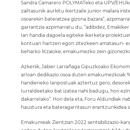
Sandra Camarero POLYMATeko eta UPV/EHUko Ike
zailtasunik aurkitu ikertzaile junior mailara ir
osoarekin bateratzea gizona bazara”, azpimarr
garrantzia azpimarratu du, “adibidez, Emakiker
lan handia dagoela egiteke ikerketa-proiektueta
kontuan hartzen egon zitezkeen amatasun- edo 
beharko litzaioke, emakumezko zein gizonezko
Azkenik, Jabier Larrañaga Gipuzkoako Ekonom
arloan dedikazio osoa duten emakumezkoak % 33,
handieneko lanpostuak aztertuz gero, desore
lurraldeetako bat izatea nahi badugu, hori ezi
dakarrelako”. Hori dela eta, Foru Aldundiak n
haustura eta bateragarritasun erantzunkidea s
Emakumeak Zientzian 2022
sentsibilizazio-ka