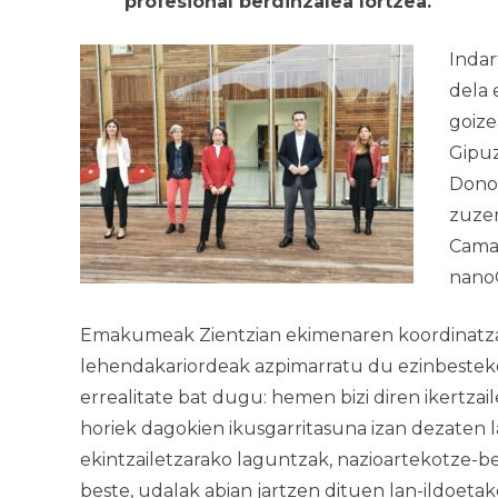
profesional berdinzalea lortzea.
Indar
dela 
goize
Gipuz
Donos
zuzen
Camar
nan
Emakumeak Zientzian
ekimenaren koordinatzai
lehendakariordeak azpimarratu du ezinbesteko
errealitate bat dugu: hemen bizi diren ikert
horiek dagokien ikusgarritasuna izan dezaten
ekintzailetzarako laguntzak, nazioartekotze-b
beste, udalak abian jartzen dituen lan-ildoeta