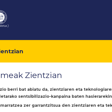
ientzian
umeak Zientzian
io berri bat abiatu da, zientziaren eta teknologia
letarako sentsibilizazio-kanpaina baten hasierarekin
marratzea zer garrantzitsua den zientziaren eta t