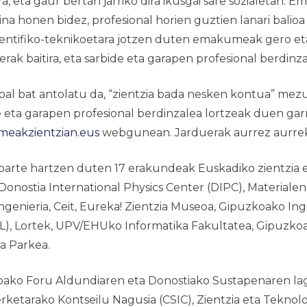
, eta gaur bertan jarriko dira ikusgai sare sozialetan.
Em
paina honen bidez, profesional horien guztien lanari bal
zientifiko-teknikoetara jotzen duten emakumeak gero et
ak baitira, eta sarbide eta garapen profesional berdinz
al bat antolatu da, “zientzia bada nesken kontua” mezu
 eta garapen profesional berdinzalea lortzeak duen ga
eakzientzian.eus
webgunean. Jarduerak aurrez aurrekoa
parte hartzen duten 17 erakundeak Euskadiko zientzia 
onostia International Physics Center (DIPC), Materialen
nieria, Ceit, Eureka! Zientzia Museoa, Gipuzkoako Ingen
), Lortek, UPV/EHUko Informatika Fakultatea, Gipuzkoak
a Parkea.
ko Foru Aldundiaren eta Donostiako Sustapenaren lagu
rketarako Kontseilu Nagusia (CSIC), Zientzia eta Teknol