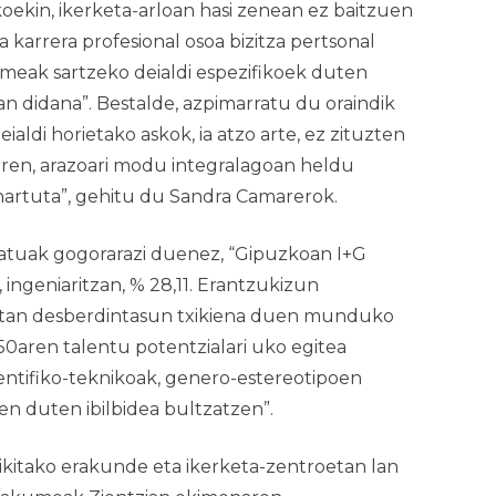
ekin, ikerketa-arloan hasi zenean ez baitzuen
a karrera profesional osoa bizitza pertsonal
umeak sartzeko deialdi espezifikoek duten
an didana”. Bestalde, azpimarratu du oraindik
aldi horietako askok, ia atzo arte, ez zituzten
rren, arazoari modu integralagoan heldu
artuta”, gehitu du Sandra Camarerok.
atuak gogorarazi duenez, “Gipuzkoan I+G
ingeniaritzan, % 28,11. Erantzukizun
ietan desberdintasun txikiena duen munduko
50aren talentu potentzialari uko egitea
entifiko-teknikoak, genero-estereotipoen
en duten ibilbidea bultzatzen”.
xikitako erakunde eta ikerketa-zentroetan lan