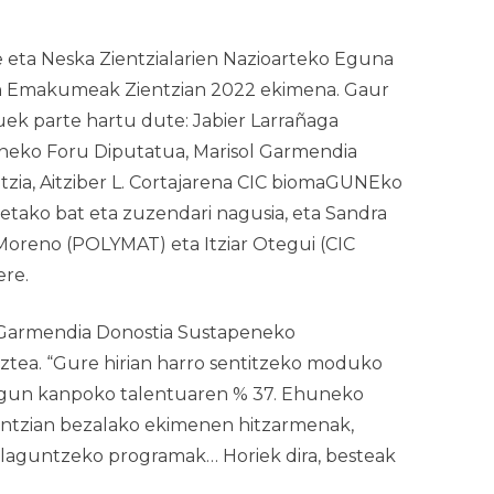
 eta Neska Zientzialarien Nazioarteko Eguna
n
Emakumeak Zientzian 2022
ekimena. Gaur
ek parte hartu dute: Jabier Larrañaga
eko Foru Diputatua, Marisol Garmendia
ia, Aitziber L. Cortajarena CIC biomaGUNEko
etako bat eta zuzendari nagusia, eta Sandra
oreno (POLYMAT) eta Itziar Otegui (CIC
ere.
ol Garmendia Donostia Sustapeneko
tea. “Gure hirian harro sentitzeko moduko
dugun kanpoko talentuaren % 37. Ehuneko
ntzian
bezalako ekimenen hitzarmenak,
i laguntzeko programak… Horiek dira, besteak