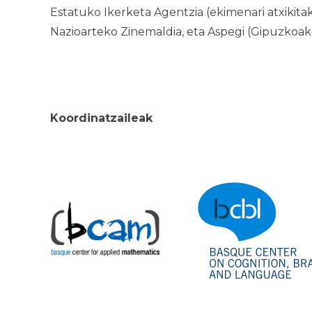
Estatuko Ikerketa Agentzia (ekimenari atxikit
Nazioarteko Zinemaldia, eta Aspegi (Gipuzko
Koordinatzaileak