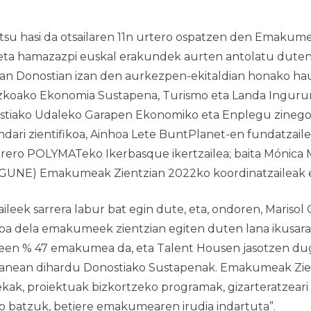
tsu hasi da otsailaren 11n urtero ospatzen den Emakume
eta hamazazpi euskal erakundek aurten antolatu dute
an Donostian izan den aurkezpen-ekitaldian honako hau
koako Ekonomia Sustapena, Turismo eta Landa Ingurun
tiako Udaleko Garapen Ekonomiko eta Enplegu zinegotz
dari zientifikoa, Ainhoa Lete BuntPlanet-en fundatzaile
ero POLYMATeko Ikerbasque ikertzailea; baita Mónica M
oGUNE)
Emakumeak Zientzian 2022
ko koordinatzaileak 
leek sarrera labur bat egin dute, eta, ondoren, Maris
a dela emakumeek zientzian egiten duten lana ikusaraz
zaileen % 47 emakumea da, eta Talent Housen jasotzen 
 lanean dihardu Donostiako Sustapenak.
Emakumeak Zie
ekak, proiektuak bizkortzeko programak, gizarteratzear
ko batzuk, betiere emakumearen irudia indartuta”.