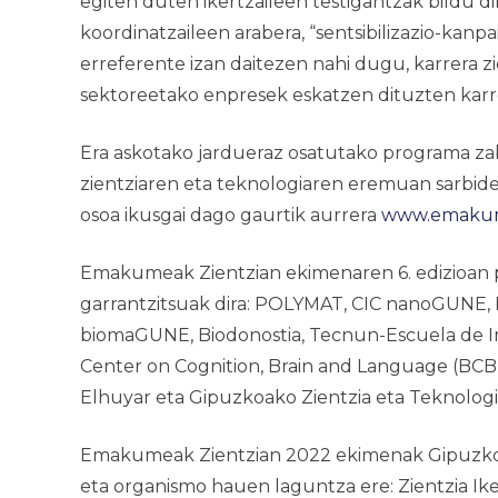
egiten duten ikertzaileen testigantzak bildu dira
koordinatzaileen arabera, “sentsibilizazio-kan
erreferente izan daitezen nahi dugu, karrera 
sektoreetako enpresek eskatzen dituzten karrer
Era askotako jardueraz osatutako programa zab
zientziaren eta teknologiaren eremuan sarbide
osoa ikusgai dago gaurtik aurrera
www.emakum
Emakumeak Zientzian
ekimenaren 6. edizioan 
garrantzitsuak dira: POLYMAT, CIC nanoGUNE, D
biomaGUNE, Biodonostia, Tecnun-Escuela de Inge
Center on Cognition, Brain and Language (BCBL
Elhuyar eta Gipuzkoako Zientzia eta Teknologi
Emakumeak Zientzian 2022
ekimenak Gipuzkoa
eta organismo hauen laguntza ere: Zientzia Ike