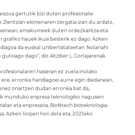
azoa gertutik bizi duten profesionalei
Zientzian
ekimenaren zergatia izan du ardatz,
n heinean, emakumeek duten ordezkaritza eta
n grafiko hauek ikusi besterik ez dago. Azken
agoa da euskal unibertsitateetan. Nolanahi
utxiago dago”, dio Aitziber L. Cortajarenak.
rofesionalaren hasieran ez zuela inolako
z ere, erronka handiagoei aurre egin diedanean,
unez onartzen dudan erronka bat da,
leak munduko enpresa teknologiko nagusien
ialari eta enpresaria, BioNtech bioteknologia-
sa. Azken lorpen hori dela eta, 2021eko