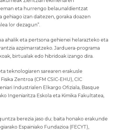
akumeak Zientzian
ekimenaren
ioa eman eta hurrengo belaunaldientzat
a gehiago izan daitezen, goraka doazen
alea lor dezagun”.
a ahalik eta pertsona gehienei helarazteko eta
rrantzia azpimarratzeko. Jarduera-programa
k, birtualak edo hibridoak izango dira.
eta teknologiaren sarearen erakusle
 Fisika Zentroa (CFM CSIC-EHU), CIC
iari Industrialen Elkargo Ofiziala, Basque
o Ingeniaritza Eskola eta Kimika Fakultatea,
ntza berezia jaso du; baita honako erakunde
ogiarako Espainiako Fundazioa (FECYT),