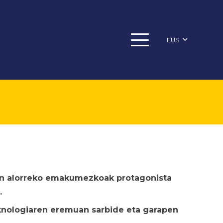
EUS
ren alorreko emakumezkoak protagonista
.
eknologiaren eremuan sarbide eta garapen