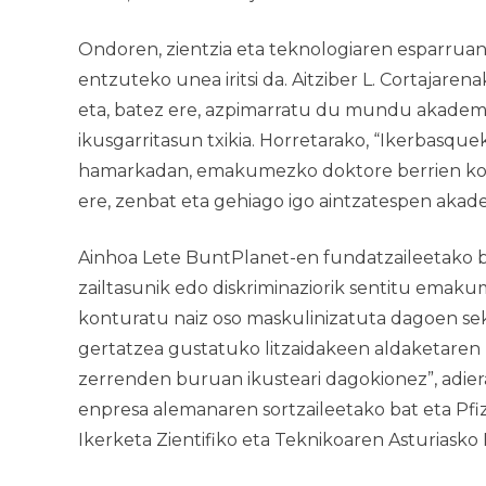
Ondoren, zientzia eta teknologiaren esparruan
entzuteko unea iritsi da. Aitziber L. Cortajare
eta, batez ere, azpimarratu du mundu akademi
ikusgarritasun txikia. Horretarako, “Ikerbasqu
hamarkadan, emakumezko doktore berrien kopu
ere, zenbat eta gehiago igo aintzatespen akade
Ainhoa Lete BuntPlanet-en fundatzaileetako ba
zailtasunik edo diskriminaziorik sentitu emaku
konturatu naiz oso maskulinizatuta dagoen se
gertatzea gustatuko litzaidakeen aldaketaren
zerrenden buruan ikusteari dagokionez”, adiera
enpresa alemanaren sortzaileetako bat eta Pfize
Ikerketa Zientifiko eta Teknikoaren Asturiasko P