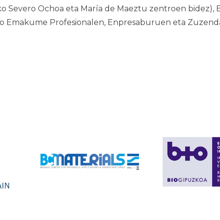
ako Severo Ochoa eta María de Maeztu zentroen bidez),
ako Emakume Profesionalen, Enpresaburuen eta Zuzendar