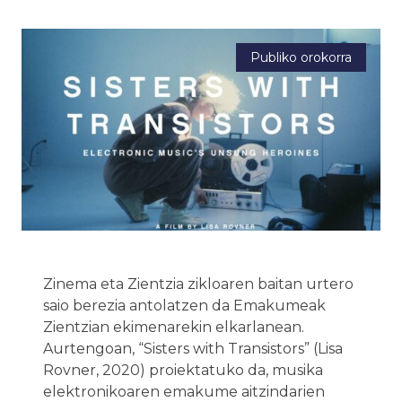
Publiko orokorra
Zinema eta Zientzia zikloaren baitan urtero
saio berezia antolatzen da Emakumeak
Zientzian ekimenarekin elkarlanean.
Aurtengoan, “Sisters with Transistors” (Lisa
Rovner, 2020) proiektatuko da, musika
elektronikoaren emakume aitzindarien