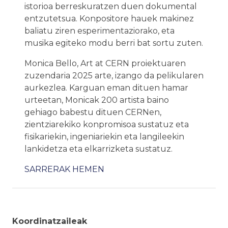
istorioa berreskuratzen duen dokumental
entzutetsua. Konpositore hauek makinez
baliatu ziren esperimentaziorako, eta
musika egiteko modu berri bat sortu zuten.
Monica Bello, Art at CERN proiektuaren
zuzendaria 2025 arte, izango da pelikularen
aurkezlea. Karguan eman dituen hamar
urteetan, Monicak 200 artista baino
gehiago babestu dituen CERNen,
zientziarekiko konpromisoa sustatuz eta
fisikariekin, ingeniariekin eta langileekin
lankidetza eta elkarrizketa sustatuz.
SARRERAK HEMEN
Koordinatzaileak