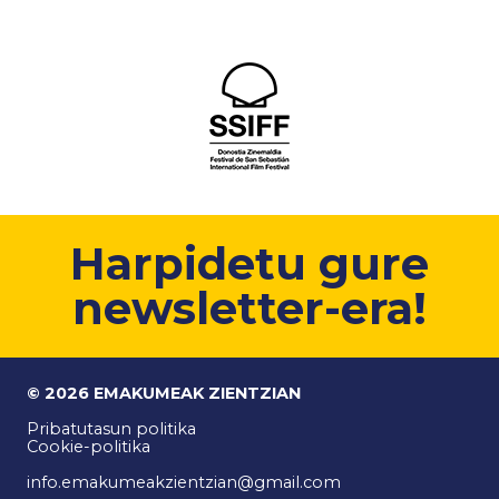
Harpidetu gure
newsletter-era!
© 2026 EMAKUMEAK ZIENTZIAN
Pribatutasun politika
Cookie-politika
info.emakumeakzientzian@gmail.com