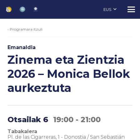
EUS
‹ Programara itzuli
Emanaldia
Zinema eta Zientzia
2026 – Monica Bellok
aurkeztuta
Otsailak 6
19:00 - 21:00
Tabakalera
Pl. de las Cigarreras, 1
-
Donostia / San Sebastián