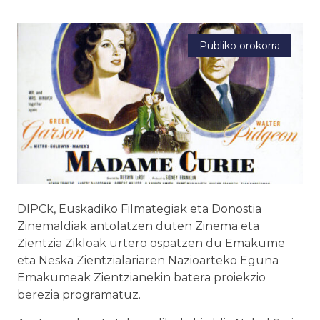
Publiko orokorra
DIPCk, Euskadiko Filmategiak eta Donostia
Zinemaldiak antolatzen duten Zinema eta
Zientzia Zikloak urtero ospatzen du Emakume
eta Neska Zientzialariaren Nazioarteko Eguna
Emakumeak Zientzianekin batera proiekzio
berezia programatuz.