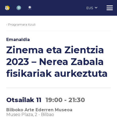
EUS
‹ Programara itzuli
Emanaldia
Zinema eta Zientzia
2023 – Nerea Zabala
fisikariak aurkeztuta
Otsailak 11
19:00 - 21:30
Bilboko Arte Ederren Museoa
Museo Plaza, 2
-
Bilbao