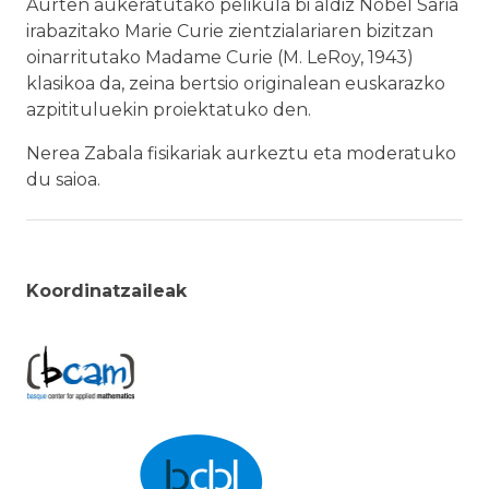
Aurten aukeratutako pelikula bi aldiz Nobel Saria
irabazitako Marie Curie zientzialariaren bizitzan
oinarritutako Madame Curie (M. LeRoy, 1943)
klasikoa da, zeina bertsio originalean euskarazko
azpitituluekin proiektatuko den.
Nerea Zabala fisikariak aurkeztu eta moderatuko
du saioa.
Koordinatzaileak