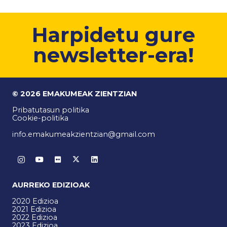
Harpidetu gure
newsletter-era!
© 2026 EMAKUMEAK ZIENTZIAN
Pribatutasun politika
Cookie-politika
info.emakumeakzientzian@gmail.com
AURREKO EDIZIOAK
2020 Edizioa
2021 Edizioa
2022 Edizioa
2023 Edizioa