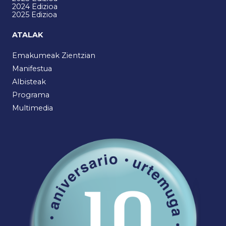
2024 Edizioa
2025 Edizioa
ATALAK
Emakumeak Zientzian
Manifestua
Albisteak
Programa
Multimedia