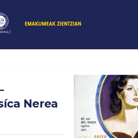
–
síca Nerea