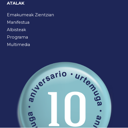
ATALAK
Emakumeak Zientzian
Manifestua
Albisteak
Programa
Multimedia