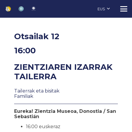
EUS
Otsailak 12
16:00
ZIENTZIAREN IZARRAK
TAILERRA
Tailerrak eta bisitak
Familiak
Eureka! Zientzia Museoa, Donostia / San
Sebastián
16:00 euskeraz