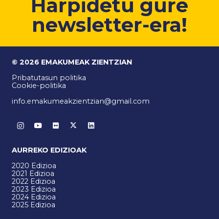
Harpidetu gure
newsletter-era!
© 2026 EMAKUMEAK ZIENTZIAN
Pribatutasun politika
Cookie-politika
info.emakumeakzientzian@gmail.com
AURREKO EDIZIOAK
2020 Edizioa
2021 Edizioa
2022 Edizioa
2023 Edizioa
2024 Edizioa
2025 Edizioa