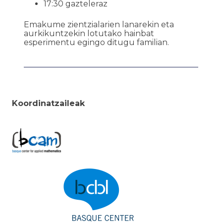
17:30 gazteleraz
Emakume zientzialarien lanarekin eta
aurkikuntzekin lotutako hainbat
esperimentu egingo ditugu familian.
Koordinatzaileak