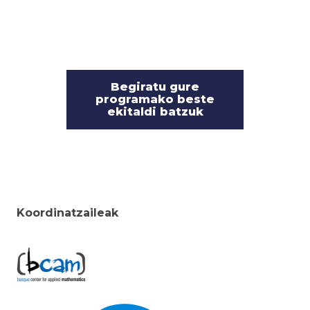
Begiratu gure
programako beste
ekitaldi batzuk
Koordinatzaileak