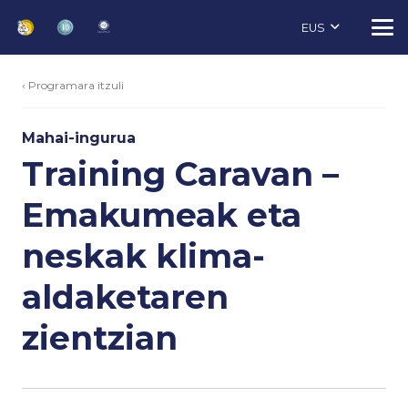
EUS
‹ Programara itzuli
Mahai-ingurua
Training Caravan –
Emakumeak eta
neskak klima-
aldaketaren
zientzian