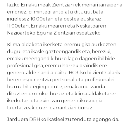
Iazko Emakumeak Zientzian ekimenari jarraipena
emonez, bi mintegi antolatu ditugu, bata
ingelesez 10:00etan eta bestea euskaraz
11:00etan, Emakumearen eta Neskatoaren
Nazioarteko Eguna Zientzian ospatzeko.
Klima-aldaketa ikerketa-eremu gisa aurkezten
dugu, eta ikasle gazteengandik eta, bereziki,
emakumeengandik hurbilago dagoen ibilbide
profesional gisa, eremu horrek oraindik ere
genero-alde handia baitu. BC3-ko bi zientzialarik
beren esperientzia pertsonal eta profesionalei
buruz hitz egingo dute, emakume izanda
dituzten erronkei buruz eta klima-aldaketaren
ikerketan eta ekintzan genero-ikuspegia
txertatzeak duen garrantziari buruz.
Jarduera DBHko ikasleei zuzenduta egongo da.