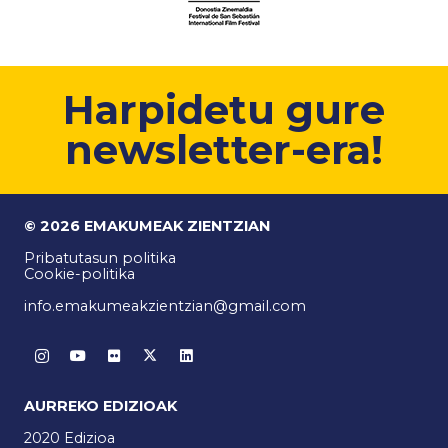
Harpidetu gure
newsletter-era!
© 2026 EMAKUMEAK ZIENTZIAN
Pribatutasun politika
Cookie-politika
info.emakumeakzientzian@gmail.com
AURREKO EDIZIOAK
2020 Edizioa