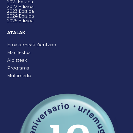
2021 Edizioa
2022 Edizioa
2023 Edizioa
2024 Edizioa
2025 Edizioa
ATALAK
Emakumeak Zientzian
Manifestua
Albisteak
Programa
Multimedia