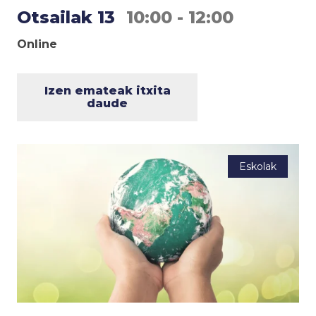
Otsailak 13
10:00 - 12:00
Online
Izen emateak itxita
daude
Eskolak