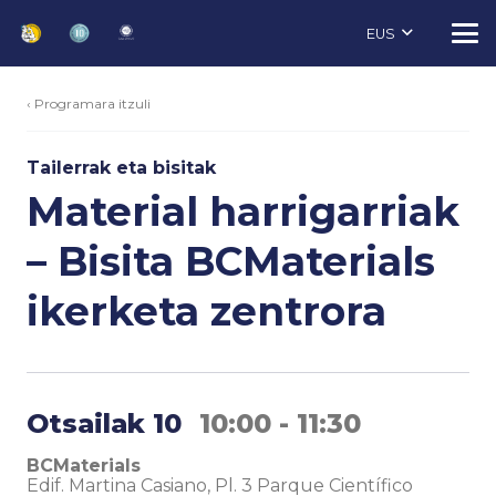
EUS
‹ Programara itzuli
Tailerrak eta bisitak
Material harrigarriak
– Bisita BCMaterials
ikerketa zentrora
Otsailak 10
10:00 - 11:30
BCMaterials
Edif. Martina Casiano, Pl. 3 Parque Científico