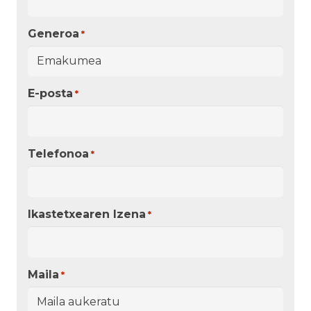
Generoa
*
E-posta
*
Telefonoa
*
Ikastetxearen Izena
*
Maila
*