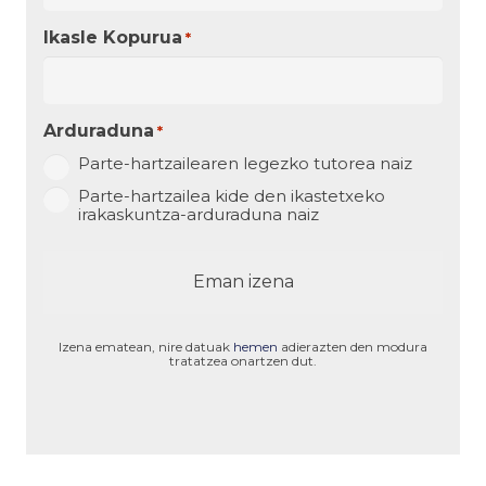
Ikasle Kopurua
*
Arduraduna
*
Parte-hartzailearen legezko tutorea naiz
Parte-hartzailea kide den ikastetxeko
irakaskuntza-arduraduna naiz
Izena ematean, nire datuak
hemen
adierazten den modura
tratatzea onartzen dut.