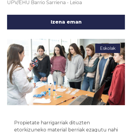
UPV/EHU Barrio Sarriena
-
Leioa
Izena eman
Eskolak
Propietate harrigarriak dituzten
etorkizuneko material berriak ezagutu nahi