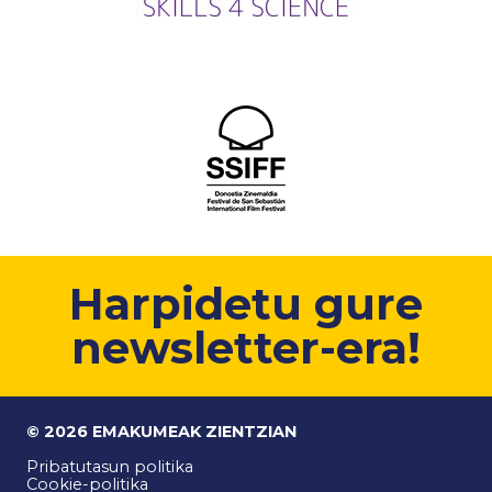
Harpidetu gure
newsletter-era!
© 2026 EMAKUMEAK ZIENTZIAN
Pribatutasun politika
Cookie-politika