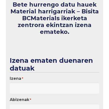
Bete hurrengo datu hauek
Material harrigarriak – Bisita
BCMaterials ikerketa
zentrora
ekintzan izena
emateko.
Izena ematen duenaren
datuak
Izena
*
Abizenak
*