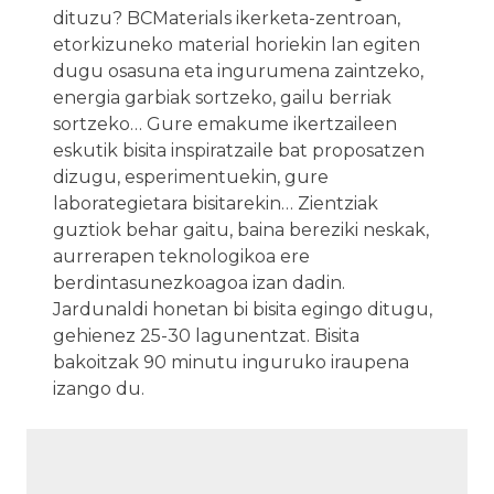
dituzu? BCMaterials ikerketa-zentroan,
etorkizuneko material horiekin lan egiten
dugu osasuna eta ingurumena zaintzeko,
energia garbiak sortzeko, gailu berriak
sortzeko… Gure emakume ikertzaileen
eskutik bisita inspiratzaile bat proposatzen
dizugu, esperimentuekin, gure
laborategietara bisitarekin… Zientziak
guztiok behar gaitu, baina bereziki neskak,
aurrerapen teknologikoa ere
berdintasunezkoagoa izan dadin.
Jardunaldi honetan bi bisita egingo ditugu,
gehienez 25-30 lagunentzat. Bisita
bakoitzak 90 minutu inguruko iraupena
izango du.