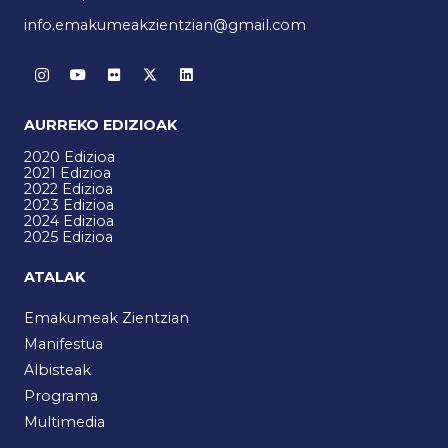
info.emakumeakzientzian@gmail.com
AURREKO EDIZIOAK
2020 Edizioa
2021 Edizioa
2022 Edizioa
2023 Edizioa
2024 Edizioa
2025 Edizioa
ATALAK
Emakumeak Zientzian
Manifestua
Albisteak
Programa
Multimedia