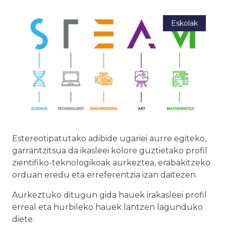
Eskolak
Estereotipatutako adibide ugariei aurre egiteko,
garrantzitsua da ikasleei kolore guztietako profil
zientifiko-teknologikoak aurkeztea, erabakitzeko
orduan eredu eta erreferentzia izan daitezen.
Aurkeztuko ditugun gida hauek irakasleei profil
erreal eta hurbileko hauek lantzen lagunduko
diete.