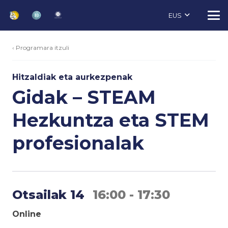
EUS
‹ Programara itzuli
Hitzaldiak eta aurkezpenak
Gidak – STEAM
Hezkuntza eta STEM
profesionalak
Otsailak 14
16:00 - 17:30
Online