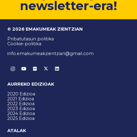
newsletter-era!
© 2026 EMAKUMEAK ZIENTZIAN
Pribatutasun politika
Cookie-politika
info.emakumeakzientzian@gmail.com
AURREKO EDIZIOAK
2020 Edizioa
2021 Edizioa
2022 Edizioa
2023 Edizioa
2024 Edizioa
2025 Edizioa
ATALAK