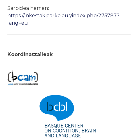
Sarbidea hemen:
https://inkestak.parke.eus/index.php/275787?
lang=eu
Koordinatzaileak