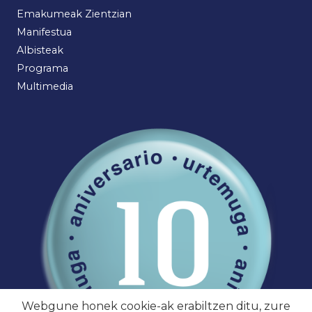
Emakumeak Zientzian
Manifestua
Albisteak
Programa
Multimedia
Webgune honek cookie-ak erabiltzen ditu, zure