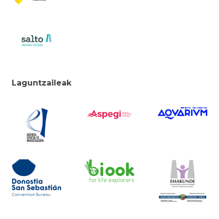
Laguntzaileak