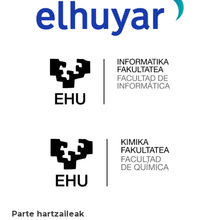
Parte hartzaileak