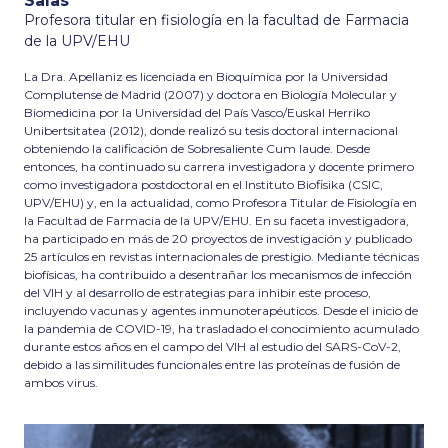
Salas
Profesora titular en fisiología en la facultad de Farmacia
de la UPV/EHU
La Dra. Apellaniz es licenciada en Bioquímica por la Universidad
Complutense de Madrid (2007) y doctora en Biología Molecular y
Biomedicina por la Universidad del País Vasco/Euskal Herriko
Unibertsitatea (2012), donde realizó su tesis doctoral internacional
obteniendo la calificación de Sobresaliente Cum laude. Desde
entonces, ha continuado su carrera investigadora y docente primero
como investigadora postdoctoral en el Instituto Biofisika (CSIC,
UPV/EHU) y, en la actualidad, como Profesora Titular de Fisiología en
la Facultad de Farmacia de la UPV/EHU. En su faceta investigadora,
ha participado en más de 20 proyectos de investigación y publicado
25 artículos en revistas internacionales de prestigio. Mediante técnicas
biofísicas, ha contribuido a desentrañar los mecanismos de infección
del VIH y al desarrollo de estrategias para inhibir este proceso,
incluyendo vacunas y agentes inmunoterapéuticos. Desde el inicio de
la pandemia de COVID-19, ha trasladado el conocimiento acumulado
durante estos años en el campo del VIH al estudio del SARS-CoV-2,
debido a las similitudes funcionales entre las proteínas de fusión de
ambos virus.