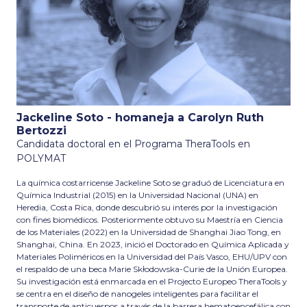
Jackeline Soto - homaneja a Carolyn Ruth
Bertozzi
Candidata doctoral en el Programa TheraTools en
POLYMAT
La química costarricense Jackeline Soto se graduó de Licenciatura en
Química Industrial (2015) en la Universidad Nacional (UNA) en
Heredia, Costa Rica, donde descubrió su interés por la investigación
con fines biomédicos. Posteriormente obtuvo su Maestría en Ciencia
de los Materiales (2022) en la Universidad de Shanghai Jiao Tong, en
Shanghai, China. En 2023, inició el Doctorado en Química Aplicada y
Materiales Poliméricos en la Universidad del País Vasco, EHU/UPV con
el respaldo de una beca Marie Skłodowska-Curie de la Unión Europea.
Su investigación está enmarcada en el Projecto Europeo TheraTools y
se centra en el diseño de nanogeles inteligentes para facilitar el
transporte de anticuerpos a través de la barrera hematoencefálica con