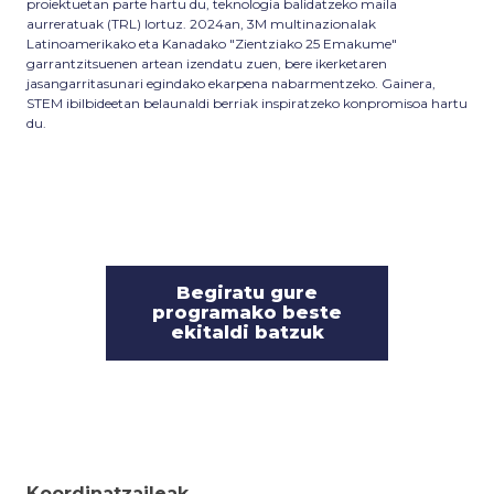
proiektuetan parte hartu du, teknologia balidatzeko maila
aurreratuak (TRL) lortuz. 2024an, 3M multinazionalak
Latinoamerikako eta Kanadako "Zientziako 25 Emakume"
garrantzitsuenen artean izendatu zuen, bere ikerketaren
jasangarritasunari egindako ekarpena nabarmentzeko. Gainera,
STEM ibilbideetan belaunaldi berriak inspiratzeko konpromisoa hartu
du.
Begiratu gure
programako beste
ekitaldi batzuk
Koordinatzaileak