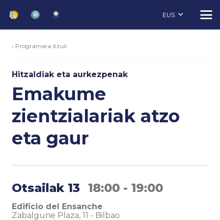
EUS
‹ Programara itzuli
Hitzaldiak eta aurkezpenak
Emakume
zientzialariak atzo
eta gaur
Otsailak 13
18:00 - 19:00
Edificio del Ensanche
Zabalgune Plaza, 11
-
Bilbao