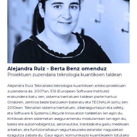
Alejandra Ruiz - Berta Benz omenduz
Proiektuen zuzendaria teknologia kuantikoen taldean
Alejandra Ruiz Teknaliako teknologia kuantikoen arloko proiektuen
zuzendaria da. 2007an, ESI (European Software Institute)
erakundera batu zen, sistema txertatuen taldean parte hartuz.
Ondoren, zentroa beste batzuekin bateratu eta TECNALIA sortu zen
2010ean. Teknalian sistema txertatuen, zibersegurtasun eta safety,
eta Software & Systems Lifecycle Innovation taldeetan lan egin du.
Kritikoak diren sistemetan aseguramendu modularrean lan egin du,
batez ere automobilgintza, aeronautika, trenbide eta gailu medikoen
arloetan, eta funtzionaltasun-segurtasuneko estandar nagusietan
ezagutza zabala du. Gaur egun, komunikazio kuantikoekin lotutako