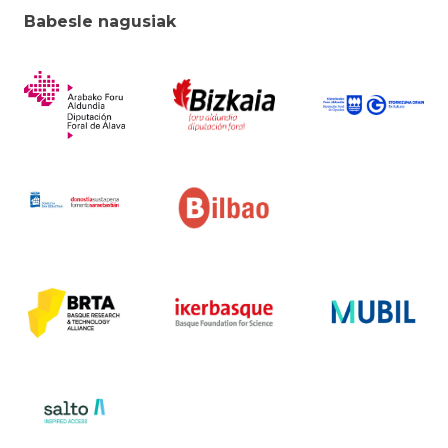
Babesle nagusiak