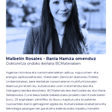
Maibelín Rosales - Rania Hamza omenduz
Doktoretza ondoko ikerlaria BCMaterialsen
Ingeniari kimikoa eta nanomaterialetan aditua, ingurumen- eta
energia-aplikazioetarako. Materialen Zientzian doktorea (Txileko
Unibertsitatea), bere ikerketak nanomaterial multifuntzionalen
diseinua jorratzen du, kutsatutako uren tratamendurako eta
hidrogeno berdea ekoizteko. BCMaterials-eko ikertzailea da, eta Marie
Skłodowska-Curie beka batek babestutako proiektu berritzaile baten
buru. 25 argitalpen zientifiko, bi liburu-kapitulu eta bi patente
nazioarteko baino gehiagoren egilea da. Kutsatzaileak ezabatzera eta
teknologia jasangarriak garatzera bideratutako inpaktu handiko