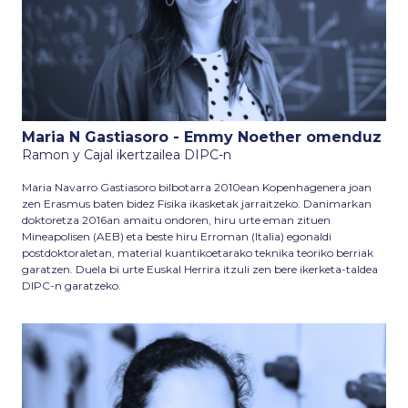
Maria N Gastiasoro - Emmy Noether omenduz
Ramon y Cajal ikertzailea DIPC-n
Maria Navarro Gastiasoro bilbotarra 2010ean Kopenhagenera joan
zen Erasmus baten bidez Fisika ikasketak jarraitzeko. Danimarkan
doktoretza 2016an amaitu ondoren, hiru urte eman zituen
Mineapolisen (AEB) eta beste hiru Erroman (Italia) egonaldi
postdoktoraletan, material kuantikoetarako teknika teoriko berriak
garatzen. Duela bi urte Euskal Herrira itzuli zen bere ikerketa-taldea
DIPC-n garatzeko.