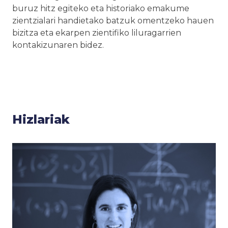
buruz hitz egiteko eta historiako emakume
zientzialari handietako batzuk omentzeko hauen
bizitza eta ekarpen zientifiko liluragarrien
kontakizunaren bidez.
Hizlariak