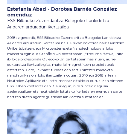
Estefanía Abad - Dorotea Barnés González
omenduz
ESS Bilbaoko Zuzendaritza Bulegoko Lankidetza
Arloaren arduradun ikertzailea
2018az geroztik, ESS Bilbaoko Zuzendaritza Bulegoko Lankidetza
Arloaren arduradun ikertzailea naiz. Fisikan doktorea naiz Oviedoko
Unibertsitatean, eta Microsystems eta Nanotechnology arloko
masterra egin dut Cranfield Unibertsitatean (Erresuma Batua). Nire
ibilbide profesionala Oviedoko Unibertsitatean hasi nuen, aurre-
doktoretza ikertzaile gisa, material magnetikoen propietateak
aztertzen. Gero, Tekniker fundazioan sartu nintzen mikro eta
nanofabrikazio arloko ikertzaile moduan. 2010 eta 2018 artean,
Neutroien Aplikazio eta Instrumentazio taldeko burua izan nintzen
ESS Bilbao kontsortzioan. Gaur egun, nire funtzio nagusia
azeleragailuen eta neutroiekin lotutako ikerketaren eremuan parte
hartzen duten agente guztiekin lankidetza sustatzea da.