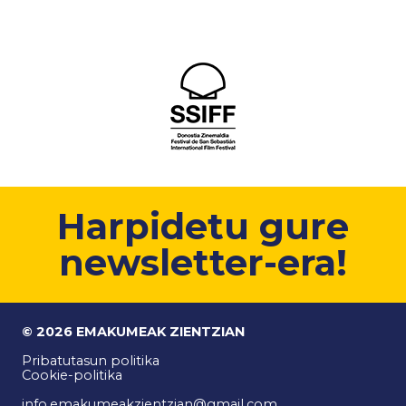
Harpidetu gure
newsletter-era!
© 2026 EMAKUMEAK ZIENTZIAN
Pribatutasun politika
Cookie-politika
info.emakumeakzientzian@gmail.com