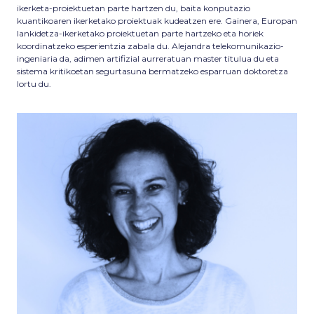
ikerketa-proiektuetan parte hartzen du, baita konputazio
kuantikoaren ikerketako proiektuak kudeatzen ere. Gainera, Europan
lankidetza-ikerketako proiektuetan parte hartzeko eta horiek
koordinatzeko esperientzia zabala du. Alejandra telekomunikazio-
ingeniaria da, adimen artifizial aurreratuan master titulua du eta
sistema kritikoetan segurtasuna bermatzeko esparruan doktoretza
lortu du.