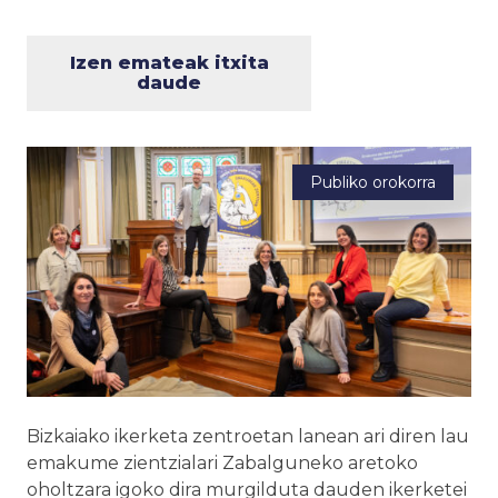
Izen emateak itxita
daude
Publiko orokorra
Bizkaiako ikerketa zentroetan lanean ari diren lau
emakume zientzialari Zabalguneko aretoko
oholtzara igoko dira murgilduta dauden ikerketei