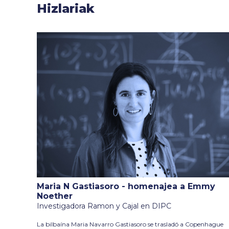
Hizlariak
Maria N Gastiasoro - homenajea a Emmy
Noether
Investigadora Ramon y Cajal en DIPC
La bilbaína Maria Navarro Gastiasoro se trasladó a Copenhague