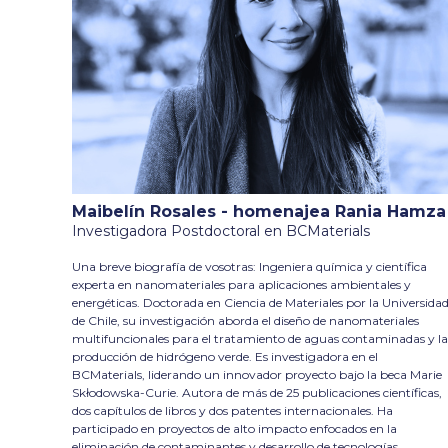
Maibelín Rosales - homenajea Rania Hamza
Investigadora Postdoctoral en BCMaterials
Una breve biografía de vosotras: Ingeniera química y científica
experta en nanomateriales para aplicaciones ambientales y
energéticas. Doctorada en Ciencia de Materiales por la Universida
de Chile, su investigación aborda el diseño de nanomateriales
multifuncionales para el tratamiento de aguas contaminadas y la
producción de hidrógeno verde. Es investigadora en el
BCMaterials, liderando un innovador proyecto bajo la beca Marie
Skłodowska-Curie. Autora de más de 25 publicaciones científicas,
dos capítulos de libros y dos patentes internacionales. Ha
participado en proyectos de alto impacto enfocados en la
eliminación de contaminantes y desarrollo de tecnologías