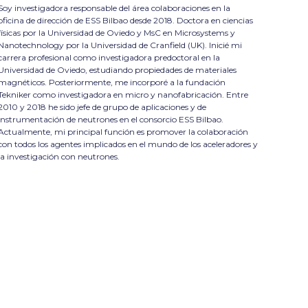
Soy investigadora responsable del área colaboraciones en la
oficina de dirección de ESS Bilbao desde 2018. Doctora en ciencias
físicas por la Universidad de Oviedo y MsC en Microsystems y
Nanotechnology por la Universidad de Cranfield (UK). Inicié mi
carrera profesional como investigadora predoctoral en la
Universidad de Oviedo, estudiando propiedades de materiales
magnéticos. Posteriormente, me incorporé a la fundación
Tekniker como investigadora en micro y nanofabricación. Entre
2010 y 2018 he sido jefe de grupo de aplicaciones y de
instrumentación de neutrones en el consorcio ESS Bilbao.
Actualmente, mi principal función es promover la colaboración
con todos los agentes implicados en el mundo de los aceleradores y
la investigación con neutrones.