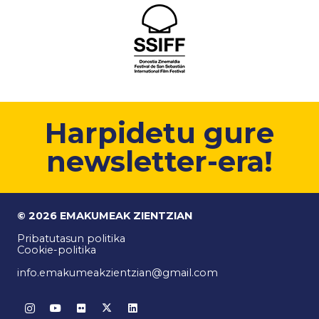
Harpidetu gure
newsletter-era!
© 2026 EMAKUMEAK ZIENTZIAN
Pribatutasun politika
Cookie-politika
info.emakumeakzientzian@gmail.com