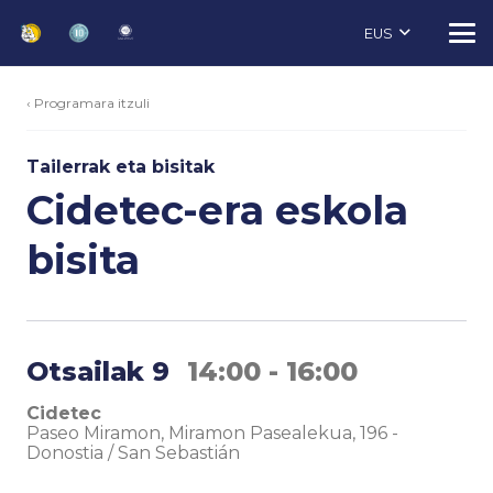
EUS
‹ Programara itzuli
Tailerrak eta bisitak
Cidetec-era eskola
bisita
Otsailak 9
14:00 - 16:00
Cidetec
Paseo Miramon, Miramon Pasealekua, 196
-
Donostia / San Sebastián