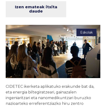
Izen emateak itxita
daude
Eskolak
CIDETEC ikerketa aplikatuko erakunde bat da,
eta energia biltegiratzeari, gainazalen
ingeniaritzari eta nanomedikuntzari buruzko
nazioarteko erreferentziazko hiru zentro