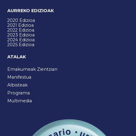
AURREKO EDIZIOAK
2020 Edizioa
2021 Edizioa
2022 Edizioa
2023 Edizioa
2024 Edizioa
2025 Edizioa
ATALAK
Emakumeak Zientzian
Manifestua
Albisteak
Programa
Multimedia