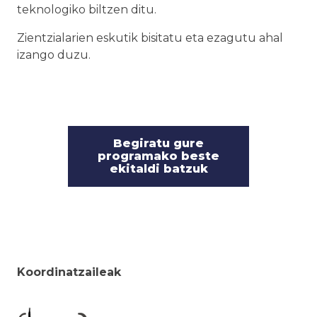
teknologiko biltzen ditu.
Zientzialarien eskutik bisitatu eta ezagutu ahal
izango duzu.
Begiratu gure
programako beste
ekitaldi batzuk
Koordinatzaileak