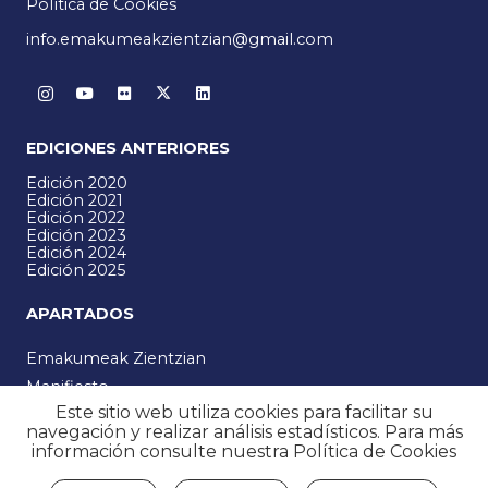
Política de Cookies
info.emakumeakzientzian@gmail.com
EDICIONES ANTERIORES
Edición 2020
Edición 2021
Edición 2022
Edición 2023
Edición 2024
Edición 2025
APARTADOS
Emakumeak Zientzian
Manifiesto
Este sitio web utiliza cookies para facilitar su
Noticias
navegación y realizar análisis estadísticos. Para más
Programa
información consulte nuestra
Política de Cookies
Multimedia