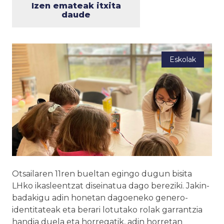
Izen emateak itxita
daude
Eskolak
Otsailaren 11ren bueltan egingo dugun bisita
LHko ikasleentzat diseinatua dago bereziki. Jakin-
badakigu adin honetan dagoeneko genero-
identitateak eta berari lotutako rolak garrantzia
handia duela eta horregatik, adin horretan