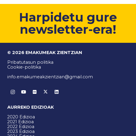
Harpidetu gure
newsletter-era!
© 2026 EMAKUMEAK ZIENTZIAN
Pribatutasun politika
Cookie-politika
info.emakumeakzientzian@gmail.com
AURREKO EDIZIOAK
2020 Edizioa
2021 Edizioa
2022 Edizioa
2023 Edizioa