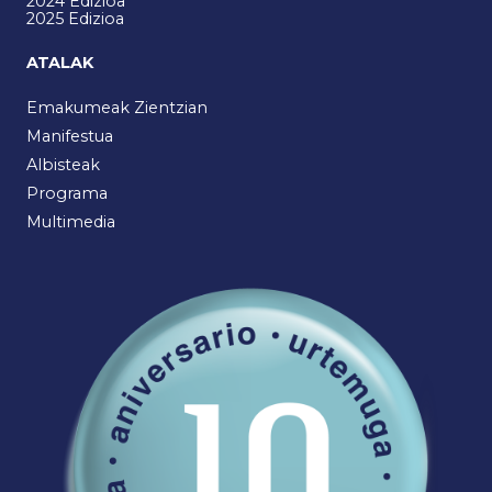
2024 Edizioa
2025 Edizioa
ATALAK
Emakumeak Zientzian
Manifestua
Albisteak
Programa
Multimedia