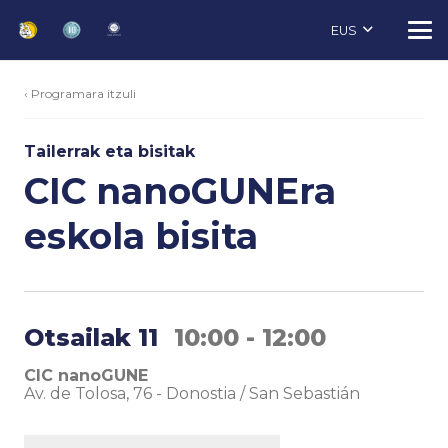
EUS
‹ Programara itzuli
Tailerrak eta bisitak
CIC nanoGUNEra
eskola bisita
Otsailak 11
10:00 - 12:00
CIC nanoGUNE
Av. de Tolosa, 76
-
Donostia / San Sebastián