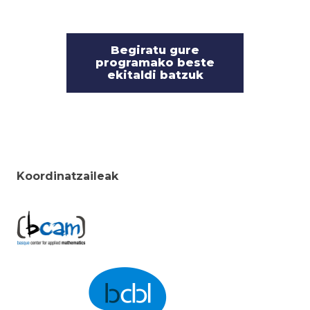
Begiratu gure
programako beste
ekitaldi batzuk
Koordinatzaileak