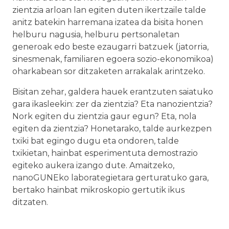
zientzia arloan lan egiten duten ikertzaile talde
anitz batekin harremana izatea da bisita honen
helburu nagusia, helburu pertsonaletan
generoak edo beste ezaugarri batzuek (jatorria,
sinesmenak, familiaren egoera sozio-ekonomikoa)
oharkabean sor ditzaketen arrakalak arintzeko.
Bisitan zehar, galdera hauek erantzuten saiatuko
gara ikasleekin: zer da zientzia? Eta nanozientzia?
Nork egiten du zientzia gaur egun? Eta, nola
egiten da zientzia? Honetarako, talde aurkezpen
txiki bat egingo dugu eta ondoren, talde
txikietan, hainbat esperimentuta demostrazio
egiteko aukera izango dute. Amaitzeko,
nanoGUNEko laborategietara gerturatuko gara,
bertako hainbat mikroskopio gertutik ikus
ditzaten.