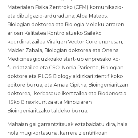
Materialen Fisika Zentroko (CFM) komunikazio-
eta dibulgazio-arduraduna; Alba Mateos,
Biologian doktorea eta Biologia Molekularraren
arloan Kalitatea Kontrolatzeko Saileko
koordinatzailea Viralgen Vector Core enpresan;
Maider Zabala, Biologian doktorea eta Onena
Medicines gipuzkoako start-up enpresako ko-
fundatzailea eta CSO. Nonia Pariente, Biologian
doktore eta PLOS Biology aldizkari zientifikoko
editore burua, eta Amaia Cipitria, Bioingeniaritzan
doktorea, Ikerbasque ikertzailea eta Biodonostia
IISko Birsorkuntza eta Minbiziaren
Bioingeniaritzako taldeko burua.
Mahaian gai garrantzitsuak eztabaidatu dira, hala
nola mugikortasuna, karrera zientifikoan