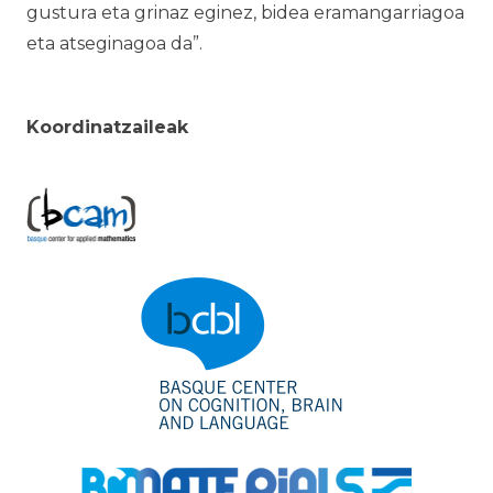
gustura eta grinaz eginez, bidea eramangarriagoa
eta atseginagoa da”.
Koordinatzaileak