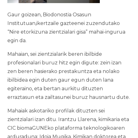
Gaur goizean, Biodonostia Osasun
Institutuan,ikertzaile gazteenei zuzendutako
“Nire etorkizuna zientzialari gisa” mahai-ingurua
egin da.
Mahaian, sei zientzialarik beren ibilbide
profesionalari buruz hitz egin digute: zein izan
zen beren hasierako prestakuntza eta nolako
ibilbidea egin duten gaur egun duten lana
egiteraino, eta bertan aurkitu dituzten
erraztasun eta zailtasunei buruz hausnartu dute.
Mahaiak askotariko profilak dituzten sei
zientzialari izan ditu. Irantzu Llarena, kimikaria eta
CIC biomaGUNEko plataforma teknologikoaren
arduraduna; Idoia Mugika, Kimikan doktorea eta