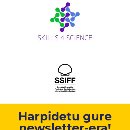
Harpidetu gure
newsletter-era!