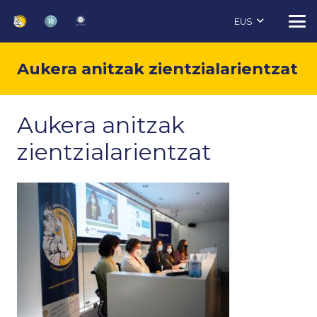
EUS
Aukera anitzak zientzialarientzat
Aukera anitzak
zientzialarientzat