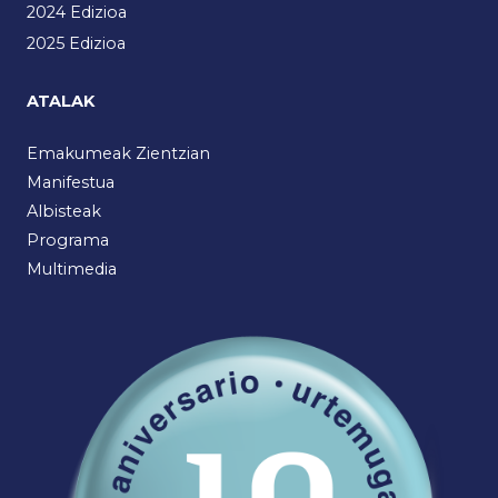
2024 Edizioa
2025 Edizioa
ATALAK
Emakumeak Zientzian
Manifestua
Albisteak
Programa
Multimedia