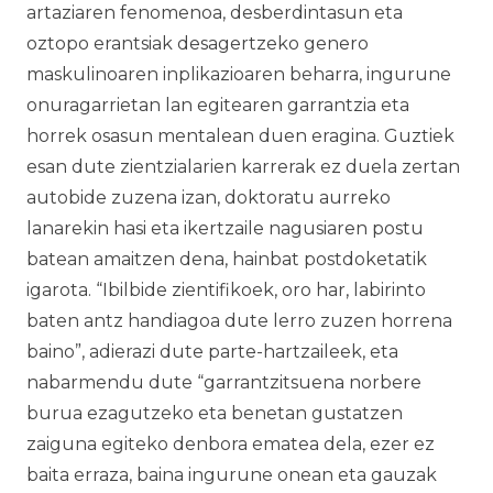
artaziaren fenomenoa, desberdintasun eta
oztopo erantsiak desagertzeko genero
maskulinoaren inplikazioaren beharra, ingurune
onuragarrietan lan egitearen garrantzia eta
horrek osasun mentalean duen eragina. Guztiek
esan dute zientzialarien karrerak ez duela zertan
autobide zuzena izan, doktoratu aurreko
lanarekin hasi eta ikertzaile nagusiaren postu
batean amaitzen dena, hainbat postdoketatik
igarota. “Ibilbide zientifikoek, oro har, labirinto
baten antz handiagoa dute lerro zuzen horrena
baino”, adierazi dute parte-hartzaileek, eta
nabarmendu dute “garrantzitsuena norbere
burua ezagutzeko eta benetan gustatzen
zaiguna egiteko denbora ematea dela, ezer ez
baita erraza, baina ingurune onean eta gauzak