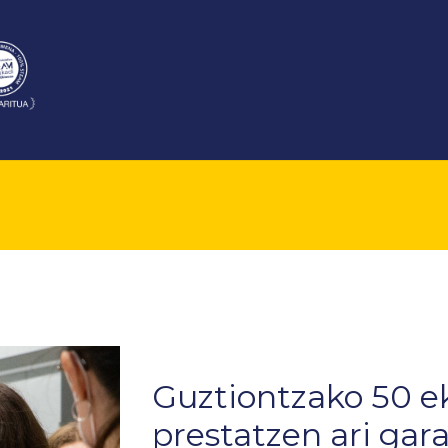
Guztiontzako 50 ek
prestatzen ari gar