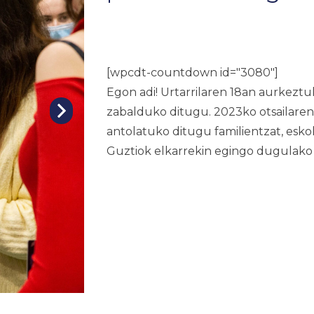
[wpcdt-countdown id="3080"]
Egon adi! Urtarrilaren 18an aurkezt
zabalduko ditugu. 2023ko otsailaren 1
antolatuko ditugu familientzat, eskol
Guztiok elkarrekin egingo dugulako 