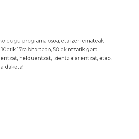
uko dugu programa osoa, eta izen emateak
0etik 17ra bitartean, 50 ekintzatik gora
entzat, helduentzat, zientzialarientzat, etab.
aldaketa!