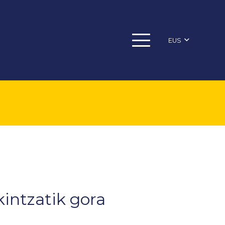
EUS
intzatik gora
a