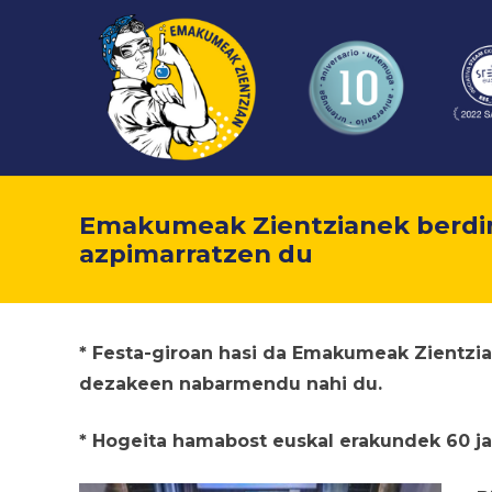
Emakumeak Zientzianek berdin
azpimarratzen du
* Festa-giroan hasi da Emakumeak Zientzian
dezakeen nabarmendu nahi du.
* Hogeita hamabost euskal erakundek 60 j