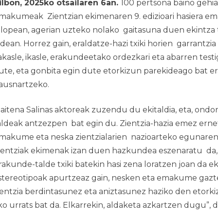
ilbon, 2025ko otsailaren 6an.
100 pertsona baino gehia
makumeak Zientzian
ekimenaren 9. edizioari hasiera ema
elopean, agerian uzteko nolako gaitasuna duen ekintza t
idean. Horrez gain, eraldatze-
hazi
txiki horien garrantzia 
rakasle, ikasle, erakundeetako ordezkari eta abarren tes
ute, eta gonbita egin dute etorkizun parekideago bat 
ausnartzeko.
aitena Salinas aktoreak zuzendu du ekitaldia, eta, ondo
aldeak antzezpen bat egin du. Zientzia-hazia emez ern
makume eta neska zientzialarien nazioarteko egunare
ientziak
ekimenak izan duen hazkundea eszenaratu da, 
rakunde-talde txiki batekin hasi zena loratzen joan da e
stereotipoak apurtzeaz gain, nesken eta emakume gaztee
ientzia berdintasunez eta aniztasunez haziko den etork
ko urrats bat da. Elkarrekin, aldaketa azkartzen dugu”, 