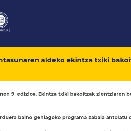
tasunaren aldeko ekintza txiki bako
en 9. edizioa. Ekintza txiki bakoitzak zientziaren
b
arduera baino gehiagoko programa zabala antolatu 