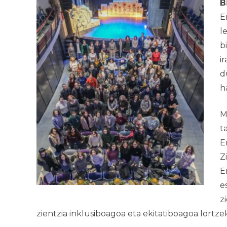
B
E
l
b
i
d
h
M
t
E
Z
E
e
z
zientzia inklusiboagoa eta ekitatiboagoa lortze