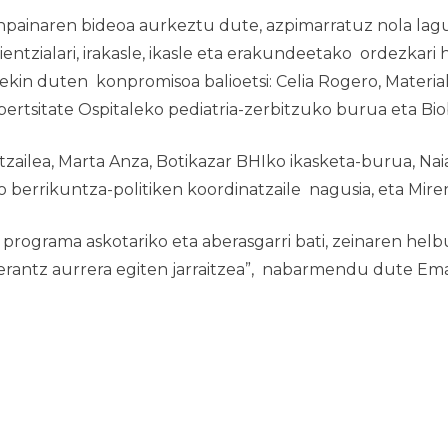
npainaren bideoa aurkeztu dute, azpimarratuz nola lag
ientzialari, irakasle, ikasle eta erakundeetako ordezkar
ekin duten konpromisoa balioetsi: Celia Rogero, Materia
ertsitate Ospitaleko pediatria-zerbitzuko burua eta Biob
zailea, Marta Anza, Botikazar BHIko ikasketa-burua, Nai
ko berrikuntza-politiken koordinatzaile nagusia, eta Mi
o programa askotariko eta aberasgarri bati, zeinaren h
terantz aurrera egiten jarraitzea”, nabarmendu dute
Ema