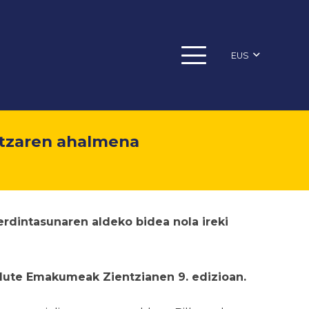
EUS
itzaren ahalmena
erdintasunaren aldeko bidea nola ireki
dute Emakumeak Zientzianen 9. edizioan.