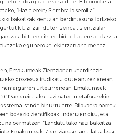
go etorri dira gaur arratsaldean Bilborockera
teko, “Hazia erein/ Siembra la semilla”
xiki bakoitzak zientzian berdintasuna lortzeko
gertutik bizi izan duten zenbait zientzialari,
tigantzak biltzen dituen bideo bat ere aurkeztu
eraikitzeko eguneroko ekintzen ahalmenaz
ren,
Emakumeak Zientzian
en koordinazio-
etzeko prozesua irudikatu dute antzezlanean.
n hamargarren urteurrenean,
Emakumeak
2017an ereindako hazi baten metaforarekin.
kosistema sendo bihurtu arte. Bilakaera horrek
n bokazio zientifikoak indartzen ditu, eta
izuna bermatzen. “Landatutako hazi bakoitza
diote
Emakumeak Zientzian
eko antolatzaileek.