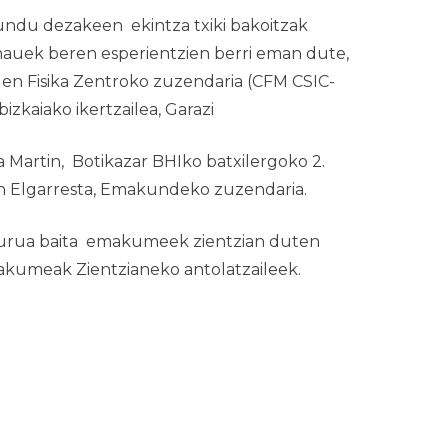
undu dezakeen ekintza txiki bakoitzak
i hauek beren esperientzien berri eman dute,
len Fisika Zentroko zuzendaria (CFM CSIC-
izkaiako ikertzailea, Garazi
a Martin, Botikazar BHIko batxilergoko 2.
ren Elgarresta, Emakundeko zuzendaria.
elburua baita emakumeek zientzian duten
kumeak Zientzian
eko antolatzaileek.