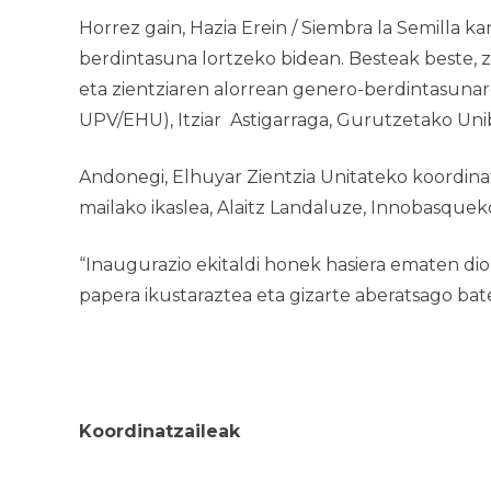
Horrez gain,
Hazia Erein / Siembra la Semilla
ka
berdintasuna lortzeko bidean. Besteak beste, z
eta zientziaren alorrean genero-berdintasunar
UPV/EHU), Itziar Astigarraga, Gurutzetako Unib
Andonegi, Elhuyar Zientzia Unitateko koordinat
mailako ikaslea, Alaitz Landaluze, Innobasque
“Inaugurazio ekitaldi honek hasiera ematen di
papera ikustaraztea eta gizarte aberatsago ba
Koordinatzaileak