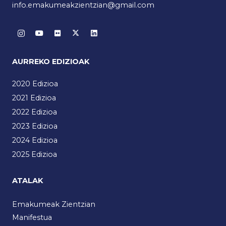
info.emakumeakzientzian@gmail.com
AURREKO EDIZIOAK
2020 Edizioa
2021 Edizioa
2022 Edizioa
2023 Edizioa
2024 Edizioa
2025 Edizioa
ATALAK
Emakumeak Zientzian
Manifestua