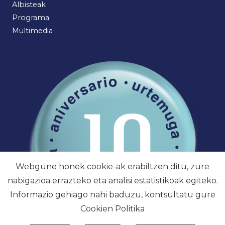
Albisteak
Programa
Multimedia
Webgune honek cookie-ak erabiltzen ditu, zure
nabigazioa errazteko eta analisi estatistikoak egiteko.
Informazio gehiago nahi baduzu, kontsultatu gure
Cookien Politika