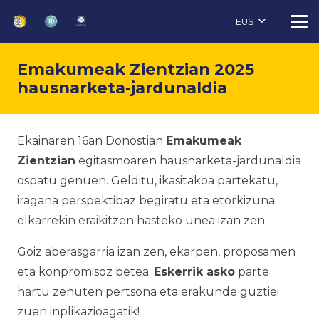
EUS
Emakumeak Zientzian 2025
hausnarketa-jardunaldia
Ekainaren 16an Donostian
Emakumeak
Zientzian
egitasmoaren hausnarketa-jardunaldia
ospatu genuen. Gelditu, ikasitakoa partekatu,
iragana perspektibaz begiratu eta etorkizuna
elkarrekin eraikitzen hasteko unea izan zen.
Goiz aberasgarria izan zen, ekarpen, proposamen
eta konpromisoz betea.
Eskerrik asko
parte
hartu zenuten pertsona eta erakunde guztiei
zuen inplikazioagatik!