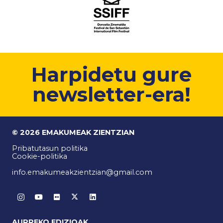
Harpidetu gure
newsletter-era!
© 2026 EMAKUMEAK ZIENTZIAN
Pribatutasun politika
Cookie-politika
info.emakumeakzientzian@gmail.com
AURREKO EDIZIOAK