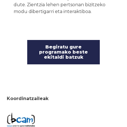
dute. Zientzia lehen pertsonan bizitzeko
modu dibertigarri eta interaktiboa.
Begiratu gure
programako beste
ekitaldi batzuk
Koordinatzaileak