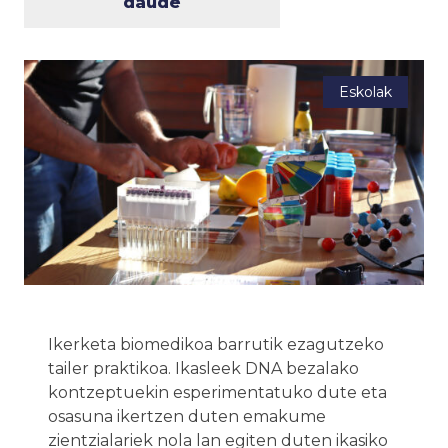
daude
Eskolak
Ikerketa biomedikoa barrutik ezagutzeko
tailer praktikoa. Ikasleek DNA bezalako
kontzeptuekin esperimentatuko dute eta
osasuna ikertzen duten emakume
zientzialariek nola lan egiten duten ikasiko