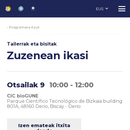
EUS
‹ Programara itzuli
Tailerrak eta bisitak
Zuzenean ikasi
Otsailak 9
10:00 - 12:00
CIC bioGUNE
Parque Científico Tecnológico de Bizkaia building
801A, 48160 Derio, Biscay
-
Derio
Izen emateak itxita