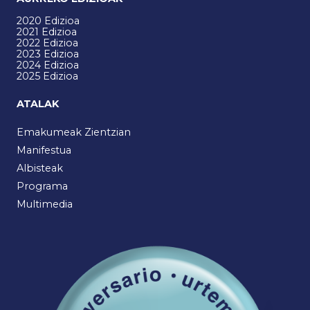
2020 Edizioa
2021 Edizioa
2022 Edizioa
2023 Edizioa
2024 Edizioa
2025 Edizioa
ATALAK
Emakumeak Zientzian
Manifestua
Albisteak
Programa
Multimedia