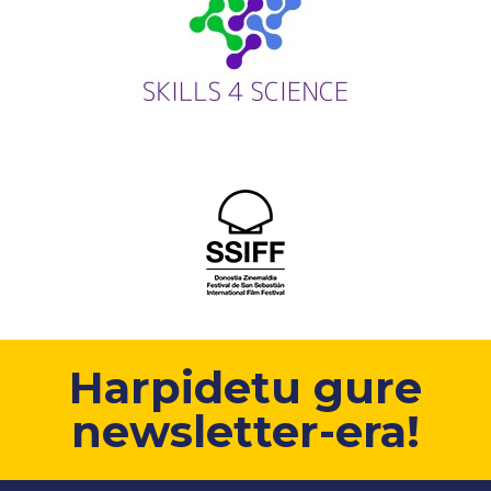
Harpidetu gure
newsletter-era!