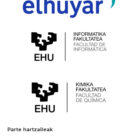
Parte hartzaileak