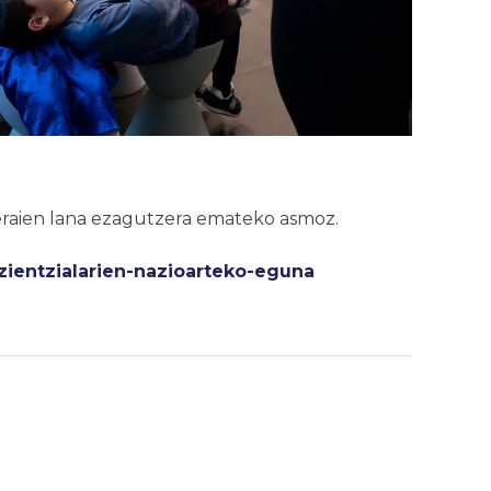
eraien lana ezagutzera emateko asmoz.
ientzialarien-nazioarteko-eguna