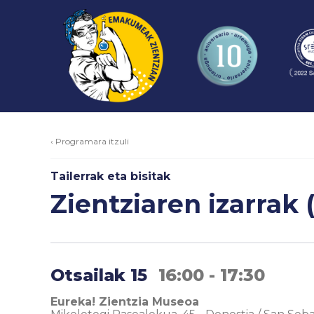
‹ Programara itzuli
Tailerrak eta bisitak
Zientziaren izarrak 
Otsailak 15
16:00 - 17:30
Eureka! Zientzia Museoa