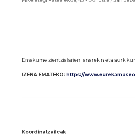
Mikeletegi Pasealekua, 45
-
Donostia / San Seba
Emakume zientzialarien lanarekin eta aurkiku
IZENA EMATEKO:
https://www.eurekamuseoa
Koordinatzaileak