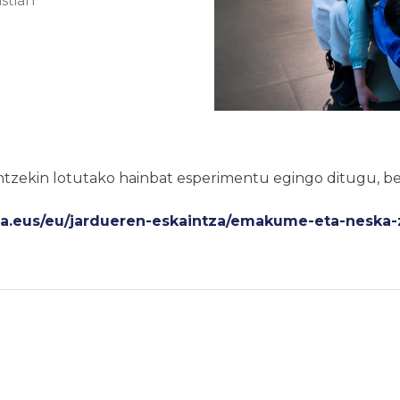
stián
ntzekin lotutako hainbat esperimentu egingo ditugu, b
.eus/eu/jardueren-eskaintza/emakume-eta-neska-z