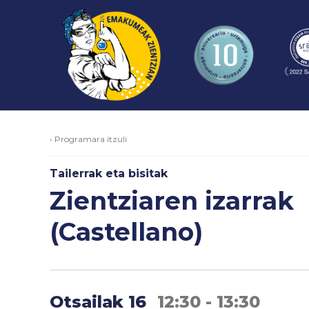
‹ Programara itzuli
Tailerrak eta bisitak
Zientziaren izarrak
(Castellano)
Otsailak 16
12:30 - 13:30