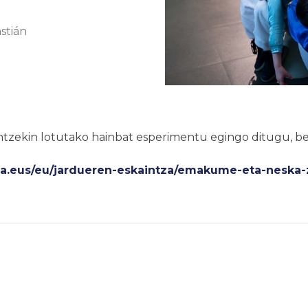
stián
ntzekin lotutako hainbat esperimentu egingo ditugu, b
.eus/eu/jardueren-eskaintza/emakume-eta-neska-z