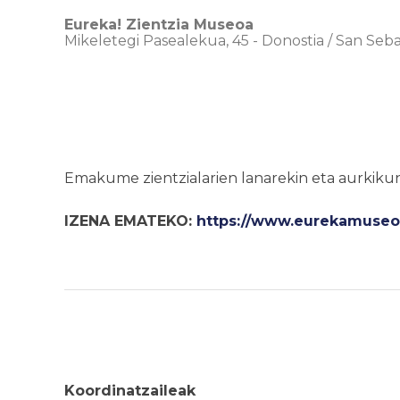
Eureka! Zientzia Museoa
Mikeletegi Pasealekua, 45
-
Donostia / San Seba
Emakume zientzialarien lanarekin eta aurkiku
IZENA EMATEKO:
https://www.eurekamuseoa
Koordinatzaileak