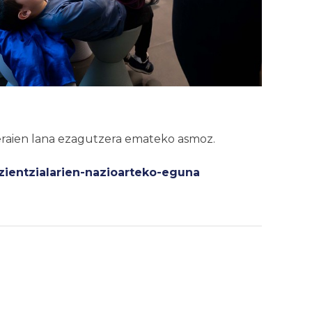
eraien lana ezagutzera emateko asmoz.
ientzialarien-nazioarteko-eguna