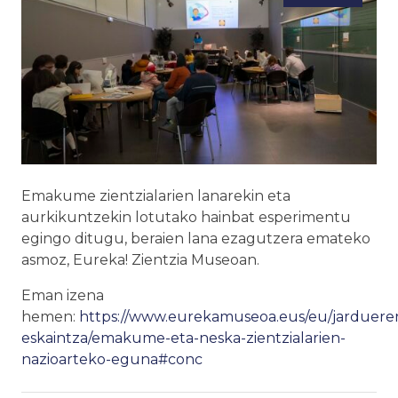
Emakume zientzialarien lanarekin eta
aurkikuntzekin lotutako hainbat esperimentu
egingo ditugu, beraien lana ezagutzera emateko
asmoz, Eureka! Zientzia Museoan.
Eman izena
hemen:
https://www.eurekamuseoa.eus/eu/jarduere
eskaintza/emakume-eta-neska-zientzialarien-
nazioarteko-eguna#conc