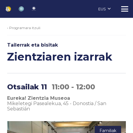
EUS
‹ Programara itzuli
Tailerrak eta bisitak
Zientziaren izarrak
Otsailak 11
11:00 - 12:00
Eureka! Zientzia Museoa
Mikeletegi Pasealekua, 45
-
Donostia / San
Sebastián
Familiak