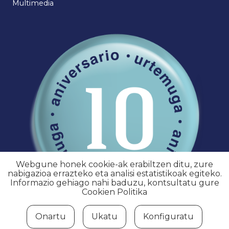
Multimedia
Webgune honek cookie-ak erabiltzen ditu, zure
nabigazioa errazteko eta analisi estatistikoak egiteko.
Informazio gehiago nahi baduzu, kontsultatu gure
Cookien Politika
Onartu
Ukatu
Konfiguratu