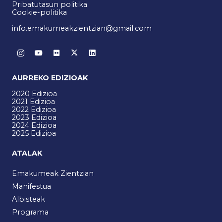
Pribatutasun politika
Cookie-politika
info.emakumeakzientzian@gmail.com
AURREKO EDIZIOAK
2020 Edizioa
2021 Edizioa
2022 Edizioa
2023 Edizioa
2024 Edizioa
2025 Edizioa
ATALAK
Emakumeak Zientzian
Manifestua
Albisteak
Programa