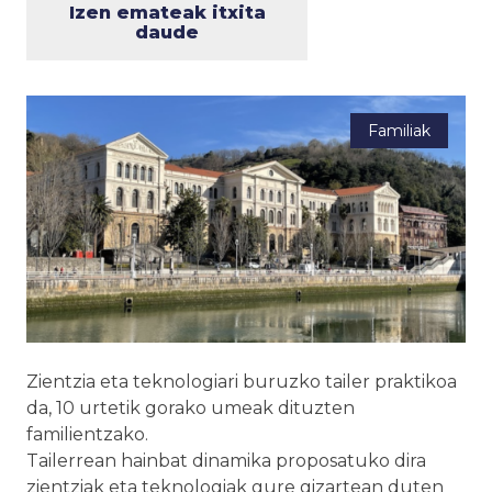
Izen emateak itxita
daude
Familiak
Zientzia eta teknologiari buruzko tailer praktikoa
da, 10 urtetik gorako umeak dituzten
familientzako.
Tailerrean hainbat dinamika proposatuko dira
zientziak eta teknologiak gure gizartean duten