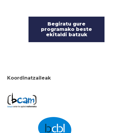
Begiratu gure
programako beste
ekitaldi batzuk
Koordinatzaileak