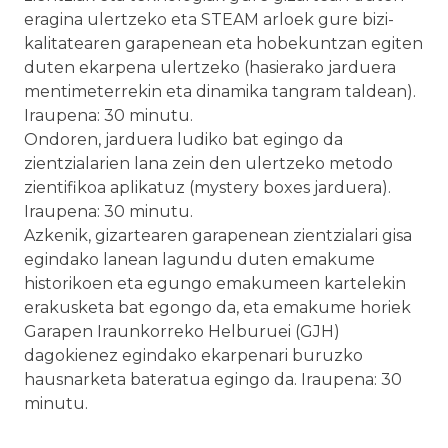
eragina ulertzeko eta STEAM arloek gure bizi-
kalitatearen garapenean eta hobekuntzan egiten
duten ekarpena ulertzeko (hasierako jarduera
mentimeterrekin eta dinamika tangram taldean).
Iraupena: 30 minutu.
Ondoren, jarduera ludiko bat egingo da
zientzialarien lana zein den ulertzeko metodo
zientifikoa aplikatuz (mystery boxes jarduera).
Iraupena: 30 minutu.
Azkenik, gizartearen garapenean zientzialari gisa
egindako lanean lagundu duten emakume
historikoen eta egungo emakumeen kartelekin
erakusketa bat egongo da, eta emakume horiek
Garapen Iraunkorreko Helburuei (GJH)
dagokienez egindako ekarpenari buruzko
hausnarketa bateratua egingo da. Iraupena: 30
minutu.