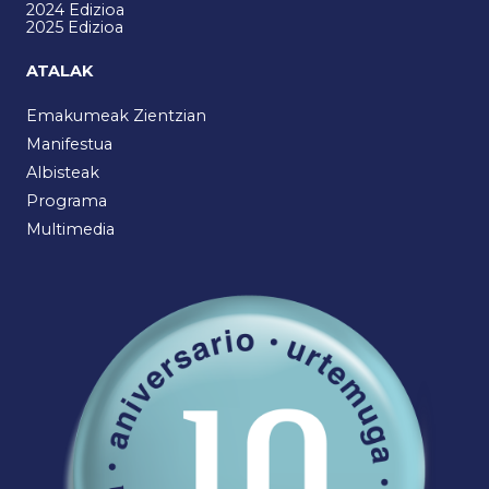
2024 Edizioa
2025 Edizioa
ATALAK
Emakumeak Zientzian
Manifestua
Albisteak
Programa
Multimedia