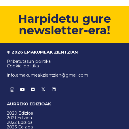
Harpidetu gure
newsletter-era!
© 2026 EMAKUMEAK ZIENTZIAN
Pribatutasun politika
Cookie-politika
info.emakumeakzientzian@gmail.com
AURREKO EDIZIOAK
2020 Edizioa
2021 Edizioa
2022 Edizioa
2023 Edizioa