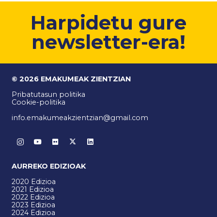
Harpidetu gure
newsletter-era!
© 2026 EMAKUMEAK ZIENTZIAN
Pribatutasun politika
Cookie-politika
info.emakumeakzientzian@gmail.com
AURREKO EDIZIOAK
2020 Edizioa
2021 Edizioa
2022 Edizioa
2023 Edizioa
2024 Edizioa