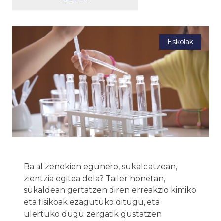
Eskolak
Ba al zenekien egunero, sukaldatzean,
zientzia egitea dela? Tailer honetan,
sukaldean gertatzen diren erreakzio kimiko
eta fisikoak ezagutuko ditugu, eta
ulertuko dugu zergatik gustatzen