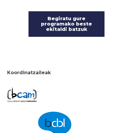
Begiratu gure
programako beste
ekitaldi batzuk
Koordinatzaileak