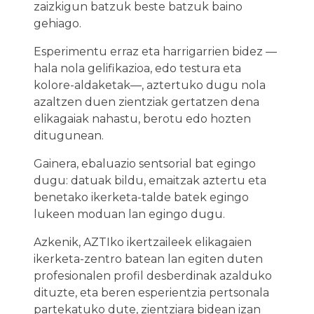
zaizkigun batzuk beste batzuk baino
gehiago.
Esperimentu erraz eta harrigarrien bidez —
hala nola gelifikazioa, edo testura eta
kolore-aldaketak—, aztertuko dugu nola
azaltzen duen zientziak gertatzen dena
elikagaiak nahastu, berotu edo hozten
ditugunean.
Gainera, ebaluazio sentsorial bat egingo
dugu: datuak bildu, emaitzak aztertu eta
benetako ikerketa-talde batek egingo
lukeen moduan lan egingo dugu.
Azkenik, AZTIko ikertzaileek elikagaien
ikerketa-zentro batean lan egiten duten
profesionalen profil desberdinak azalduko
dituzte, eta beren esperientzia pertsonala
partekatuko dute, zientziara bidean izan