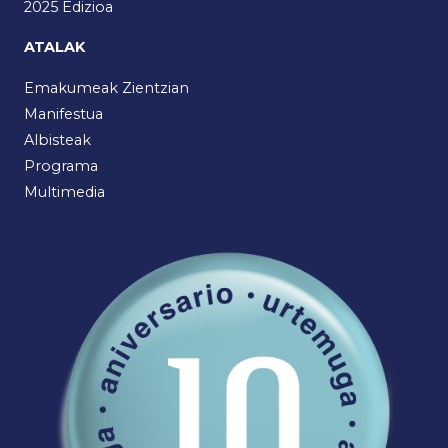
2025 Edizioa
ATALAK
Emakumeak Zientzian
Manifestua
Albisteak
Programa
Multimedia