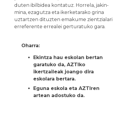
duten ibilbidea kontatuz. Horrela, jakin-
mina, ezagutza eta ikerketarako grina
uztartzen dituzten emakume zientzialari
erreferente errealei gerturatuko gara.
Oharra:
Ekintza hau eskolan bertan
garatuko da, AZTIko
ikertzaileak joango dira
eskolara bertara.
Eguna eskola eta AZTIren
artean adostuko da.