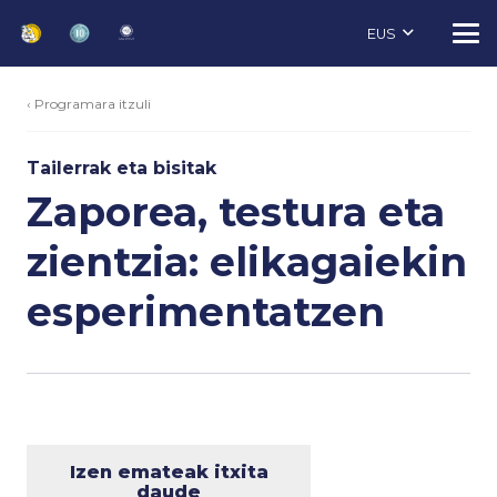
EUS
‹ Programara itzuli
Tailerrak eta bisitak
Zaporea, testura eta
zientzia: elikagaiekin
esperimentatzen
Izen emateak itxita
daude