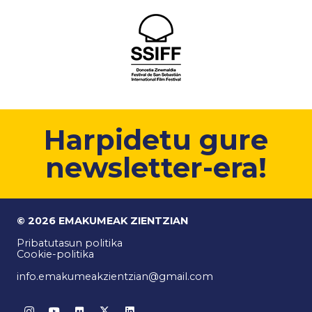
Harpidetu gure
newsletter-era!
© 2026 EMAKUMEAK ZIENTZIAN
Pribatutasun politika
Cookie-politika
info.emakumeakzientzian@gmail.com