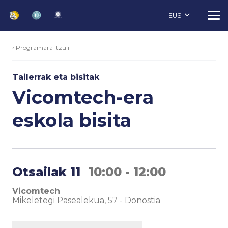
EUS
‹ Programara itzuli
Tailerrak eta bisitak
Vicomtech-era
eskola bisita
Otsailak 11
10:00 - 12:00
Vicomtech
Mikeletegi Pasealekua, 57
-
Donostia