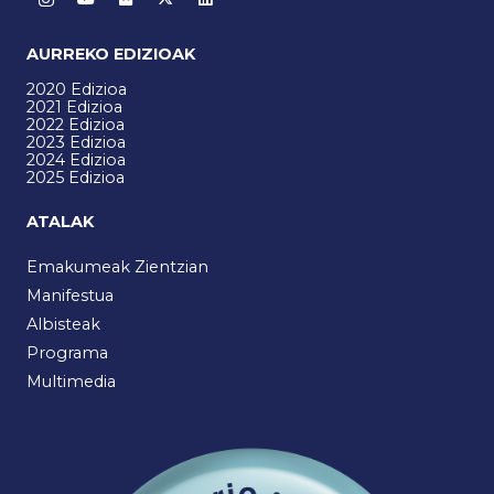
AURREKO EDIZIOAK
2020 Edizioa
2021 Edizioa
2022 Edizioa
2023 Edizioa
2024 Edizioa
2025 Edizioa
ATALAK
Emakumeak Zientzian
Manifestua
Albisteak
Programa
Multimedia