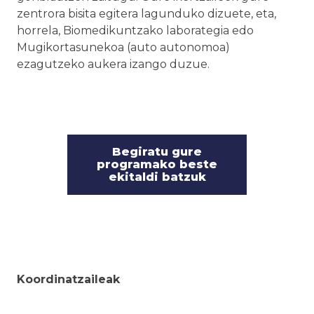
zentrora bisita egitera lagunduko dizuete, eta,
horrela, Biomedikuntzako laborategia edo
Mugikortasunekoa (auto autonomoa)
ezagutzeko aukera izango duzue.
Begiratu gure
programako beste
ekitaldi batzuk
Koordinatzaileak