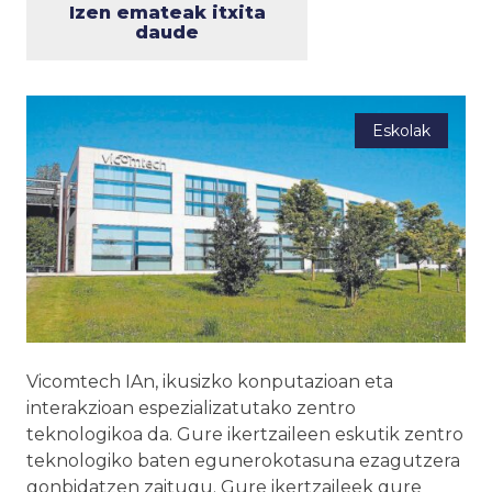
Izen emateak itxita
daude
Eskolak
Vicomtech IAn, ikusizko konputazioan eta
interakzioan espezializatutako zentro
teknologikoa da. Gure ikertzaileen eskutik zentro
teknologiko baten egunerokotasuna ezagutzera
gonbidatzen zaitugu. Gure ikertzaileek gure