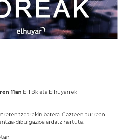
ren 11an
EITBk eta Elhuyarrek
entretenitzearekin batera. Gazteen aurrean
entzia-dibulgazioa ardatz hartuta.
tan.