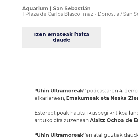
Aquarium | San Sebastián
1 Plaza de Carlos Blasco Imaz
-
Donostia / San S
Izen emateak itxita
daude
“Uhin Ultramoreak”
podcastaren 4. denbo
elkarlanean,
Emakumeak eta Neska Zient
Estereotipoak hautsi, ikuspegi kritikoa la
arituko dira zuzenean
Alaitz Ochoa de E
“Uhin Ultramoreak”
en atal guztiak dau