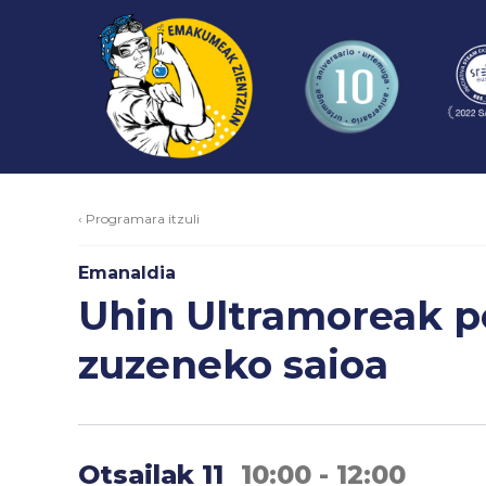
‹ Programara itzuli
Emanaldia
Uhin Ultramoreak p
zuzeneko saioa
Otsailak 11
10:00 - 12:00