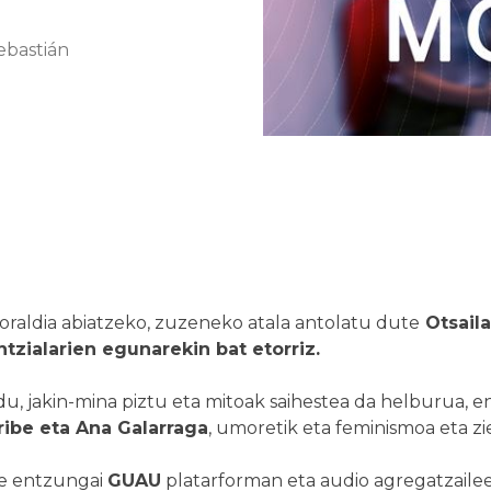
ebastián
raldia abiatzeko, zuzeneko atala antolatu dute
Otsaila
zialarien egunarekin bat etorriz.
ndu, jakin-mina piztu eta mitoak saihestea da helburua, 
ribe eta Ana Galarraga
, umoretik eta feminismoa eta zi
de entzungai
GUAU
platarforman eta audio agregatzailee