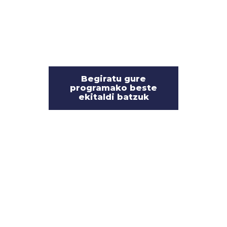
Begiratu gure
programako beste
ekitaldi batzuk