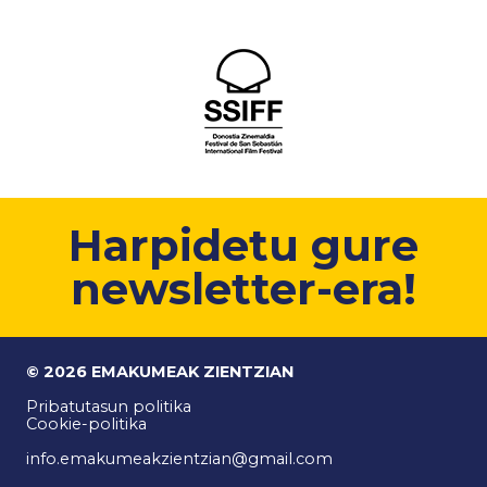
Harpidetu gure
newsletter-era!
© 2026 EMAKUMEAK ZIENTZIAN
Pribatutasun politika
Cookie-politika
info.emakumeakzientzian@gmail.com