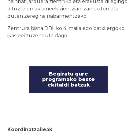
hainbat jarduera zientifiko eta erakustaldi egingo
dituzte emakumeek zientzian izan duten eta
duten zeregina nabarmentzeko.
Zentrura bisita DBHko 4. maila edo batxilergoko
ikasleei zuzenduta dago.
Begiratu gure
programako beste
ekitaldi batzuk
Koordinatzaileak