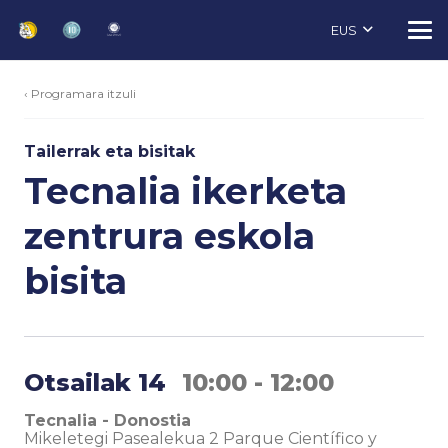
EUS
‹ Programara itzuli
Tailerrak eta bisitak
Tecnalia ikerketa
zentrura eskola
bisita
Otsailak 14
10:00 - 12:00
Tecnalia - Donostia
Mikeletegi Pasealekua 2 Parque Científico y