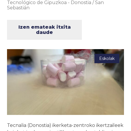
Tecnológico de Gipuzkoa
-
Donostia / San
Sebastián
Izen emateak itxita
daude
Eskolak
Tecnalia (Donostia) ikerketa-zentroko ikertzaileek