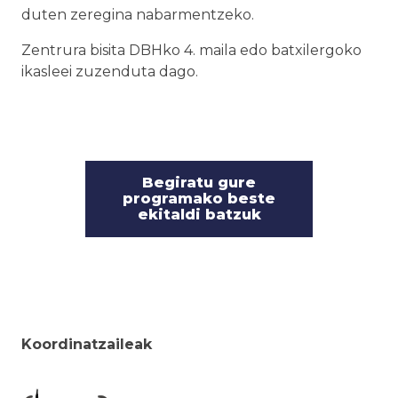
duten zeregina nabarmentzeko.
Zentrura bisita DBHko 4. maila edo batxilergoko
ikasleei zuzenduta dago.
Begiratu gure
programako beste
ekitaldi batzuk
Koordinatzaileak