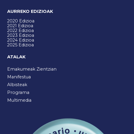
AURREKO EDIZIOAK
2020 Edizioa
2021 Edizioa
2022 Edizioa
2023 Edizioa
2024 Edizioa
2025 Edizioa
ATALAK
Emakumeak Zientzian
Manifestua
Albisteak
Programa
Multimedia