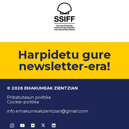
Harpidetu gure
newsletter-era!
© 2026 EMAKUMEAK ZIENTZIAN
Pribatutasun politika
Cookie-politika
info.emakumeakzientzian@gmail.com