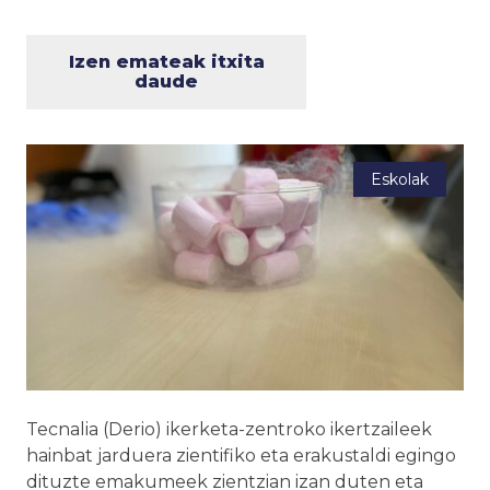
Izen emateak itxita
daude
Eskolak
Tecnalia (Derio) ikerketa-zentroko ikertzaileek
hainbat jarduera zientifiko eta erakustaldi egingo
dituzte emakumeek zientzian izan duten eta