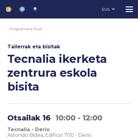
EUS
‹ Programara itzuli
Tailerrak eta bisitak
Tecnalia ikerketa
zentrura eskola
bisita
Otsailak 16
10:00 - 12:00
Tecnalia - Derio
Astondo Bidea, Edificio 700
-
Derio