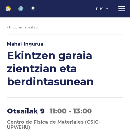
EUS
‹ Programara itzuli
Mahai-ingurua
Ekintzen garaia
zientzian eta
berdintasunean
Otsailak 9
11:00 - 13:00
Centro de Física de Materiales (CSIC-
UPV/EHU)