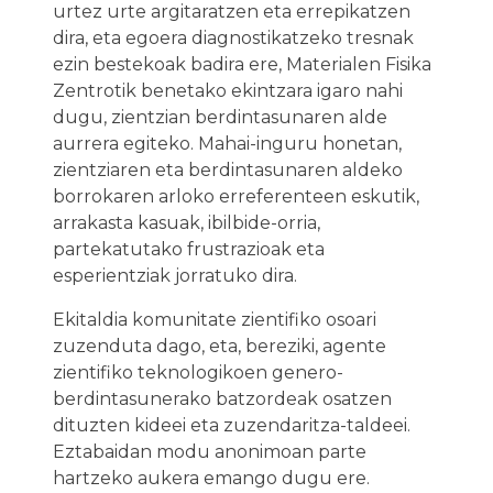
urtez urte argitaratzen eta errepikatzen
dira, eta egoera diagnostikatzeko tresnak
ezin bestekoak badira ere, Materialen Fisika
Zentrotik benetako ekintzara igaro nahi
dugu, zientzian berdintasunaren alde
aurrera egiteko. Mahai-inguru honetan,
zientziaren eta berdintasunaren aldeko
borrokaren arloko erreferenteen eskutik,
arrakasta kasuak, ibilbide-orria,
partekatutako frustrazioak eta
esperientziak jorratuko dira.
Ekitaldia komunitate zientifiko osoari
zuzenduta dago, eta, bereziki, agente
zientifiko teknologikoen genero-
berdintasunerako batzordeak osatzen
dituzten kideei eta zuzendaritza-taldeei.
Eztabaidan modu anonimoan parte
hartzeko aukera emango dugu ere.