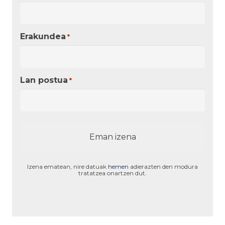
Erakundea
*
Lan postua
*
Izena ematean, nire datuak
hemen
adierazten den modura
tratatzea onartzen dut.