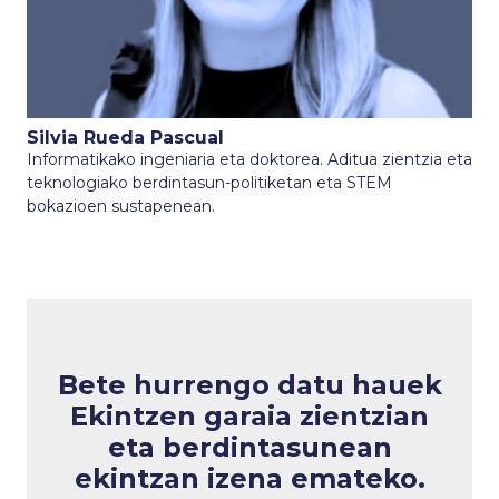
Silvia Rueda Pascual
Informatikako ingeniaria eta doktorea. Aditua zientzia eta
teknologiako berdintasun-politiketan eta STEM
bokazioen sustapenean.
Bete hurrengo datu hauek
Ekintzen garaia zientzian
eta berdintasunean
ekintzan izena emateko.