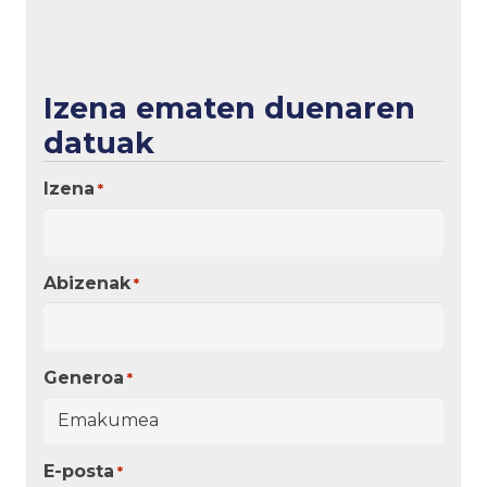
Izena ematen duenaren
datuak
Izena
*
Abizenak
*
Generoa
*
E-posta
*