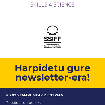
Harpidetu gure
newsletter-era!
© 2026 EMAKUMEAK ZIENTZIAN
Pribatutasun politika