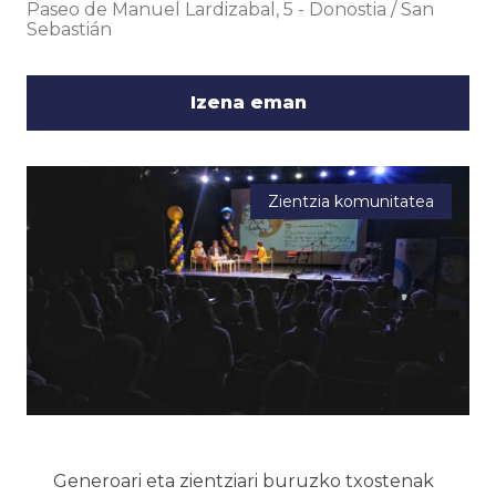
Paseo de Manuel Lardizabal, 5
-
Donostia / San
Sebastián
Izena eman
Zientzia komunitatea
Generoari eta zientziari buruzko txostenak