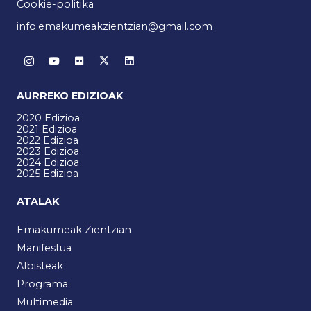
Cookie-politika
info.emakumeakzientzian@gmail.com
AURREKO EDIZIOAK
2020 Edizioa
2021 Edizioa
2022 Edizioa
2023 Edizioa
2024 Edizioa
2025 Edizioa
ATALAK
Emakumeak Zientzian
Manifestua
Albisteak
Programa
Multimedia