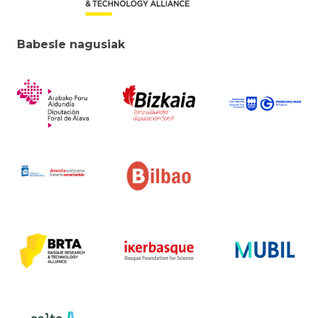
Babesle nagusiak