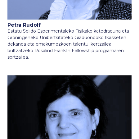
Petra Rudolf
Estatu Solido Esperimentaleko Fisikako katedraduna eta
Groningeneko Unibertsitateko Graduondoko Ikasketen
dekanoa eta emakumezkoen talentu ikertzailea
bultzatzeko Rosalind Franklin Fellowship programaren
sortzailea.