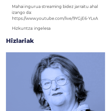
Mahai ingurua streaming bidez jarraitu ahal
izango da:
https://www.youtube.com/live/9YGjE6-YLxA
Hizkuntza: ingelesa
Hizlariak