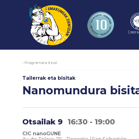
‹ Programara itzuli
Tailerrak eta bisitak
Nanomundura bisit
Otsailak 9
16:30 - 19:00
CIC nanoGUNE