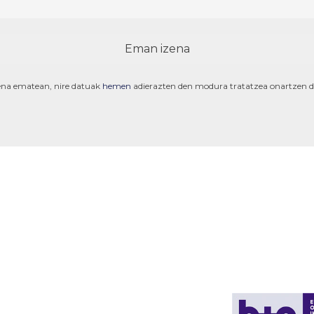
ena ematean, nire datuak
hemen
adierazten den modura tratatzea onartzen d