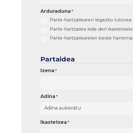
Arduraduna
*
Parte-hartzailearen legezko tutorea 
Parte-hartzailea kide den ikastetxek
Parte-hartzailearekin beste harrema
Partaidea
Izena
*
Adina
*
Ikastetxea
*