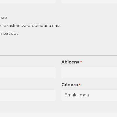
naiz
o irakaskuntza-arduraduna naiz
n bat dut
Abizena
*
Género
*