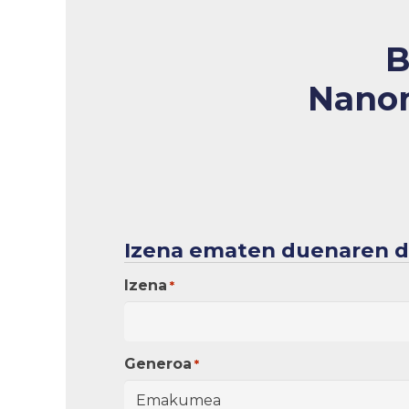
B
Nanom
Izena ematen duenaren 
Izena
*
Generoa
*