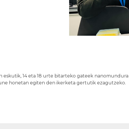
eskutik, 14 eta 18 urte bitarteko gateek nanomundura 
agune honetan egiten den ikerketa gertutik ezagutzeko.