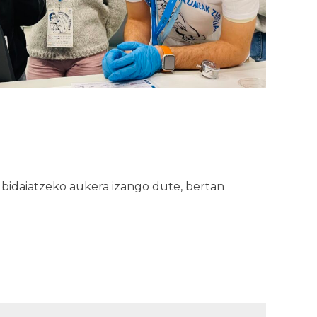
bidaiatzeko aukera izango dute, bertan