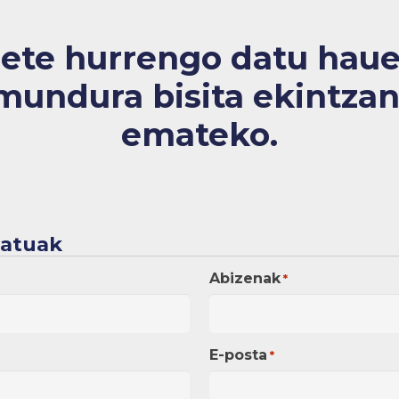
ete hurrengo datu hau
undura bisita
ekintzan
emateko.
datuak
Abizenak
*
E-posta
*