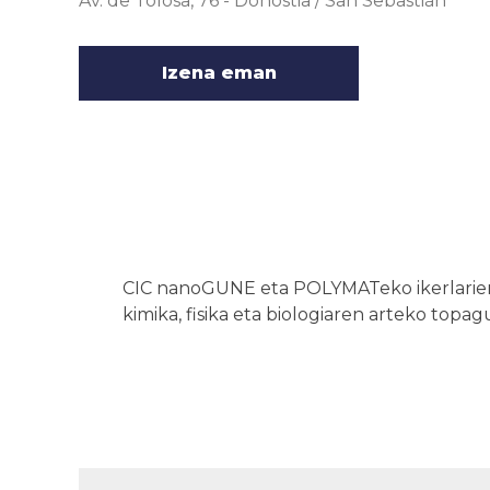
Av. de Tolosa, 76
-
Donostia / San Sebastián
Izena eman
CIC nanoGUNE eta POLYMATeko ikerlarien 
kimika, fisika eta biologiaren arteko top