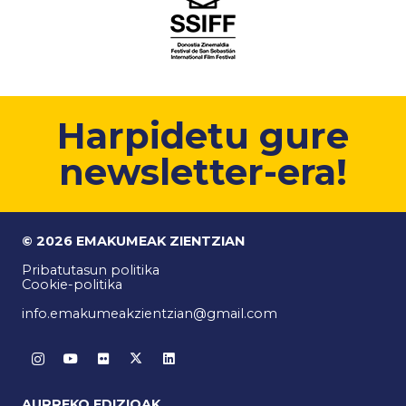
Harpidetu gure
newsletter-era!
© 2026 EMAKUMEAK ZIENTZIAN
Pribatutasun politika
Cookie-politika
info.emakumeakzientzian@gmail.com
AURREKO EDIZIOAK