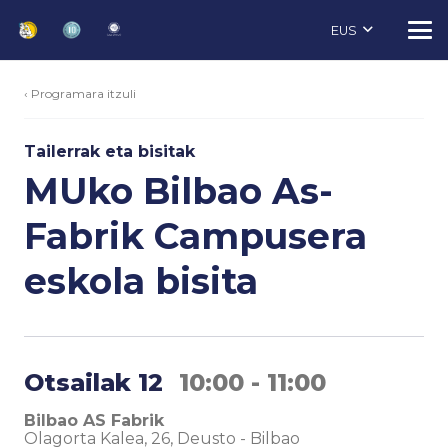
EUS
‹ Programara itzuli
Tailerrak eta bisitak
MUko Bilbao As-
Fabrik Campusera
eskola bisita
Otsailak 12
10:00 - 11:00
Bilbao AS Fabrik
Olagorta Kalea, 26, Deusto
-
Bilbao