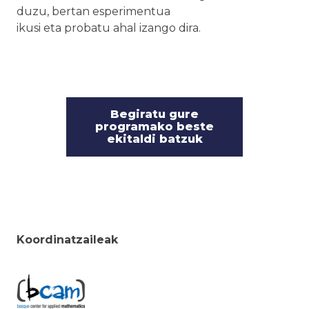
duzu, bertan esperimentua
ikusi eta probatu ahal izango dira.
Begiratu gure
programako beste
ekitaldi batzuk
Koordinatzaileak