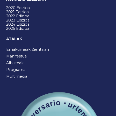
2020 Edizioa
2021 Edizioa
2022 Edizioa
2023 Edizioa
2024 Edizioa
2025 Edizioa
ATALAK
Emakumeak Zientzian
Manifestua
Albisteak
Programa
Multimedia