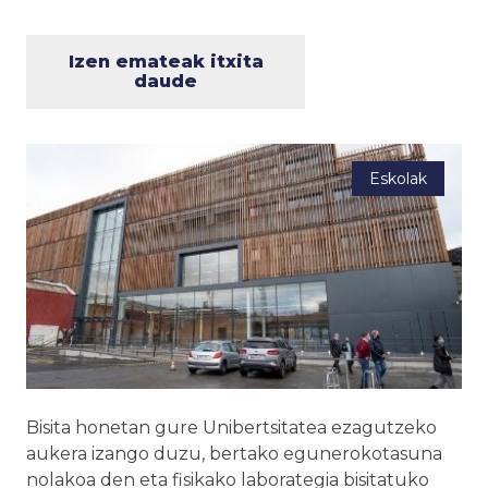
Izen emateak itxita
daude
Eskolak
Bisita honetan gure Unibertsitatea ezagutzeko
aukera izango duzu, bertako egunerokotasuna
nolakoa den eta fisikako laborategia bisitatuko