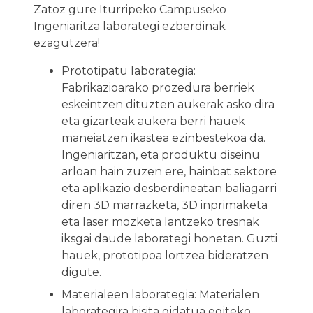
Zatoz gure Iturripeko Campuseko
Ingeniaritza laborategi ezberdinak
ezagutzera!
Prototipatu laborategia:
Fabrikazioarako prozedura berriek
eskeintzen dituzten aukerak asko dira
eta gizarteak aukera berri hauek
maneiatzen ikastea ezinbestekoa da.
Ingeniaritzan, eta produktu diseinu
arloan hain zuzen ere, hainbat sektore
eta aplikazio desberdineatan baliagarri
diren 3D marrazketa, 3D inprimaketa
eta laser mozketa lantzeko tresnak
iksgai daude laborategi honetan. Guzti
hauek, prototipoa lortzea bideratzen
digute.
Materialeen laborategia: Materialen
laborategira bisita gidatua egiteko