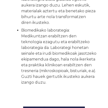
aukera izango duzu. Lehen eskutik,
materialak aztertu eta benetako pieza
bihurtu arte nola transformatzen
diren ikusteko.
Biomedikako laborategia:
Medikuntzan erabiltzen den
teknologia ezagutu eta erabiltzeko
laborategia da. Laborategi honetan
seinale eta irudi biomedikoak jasotzeko
ekipamendua dago, hala nola ikerketa
eta praktika klinikoan erabiltzen den
tresneria (mikroskopioak, bisturiak, e.a).
Guzti hauek gertutik ikusteko aukera
izango duzu.