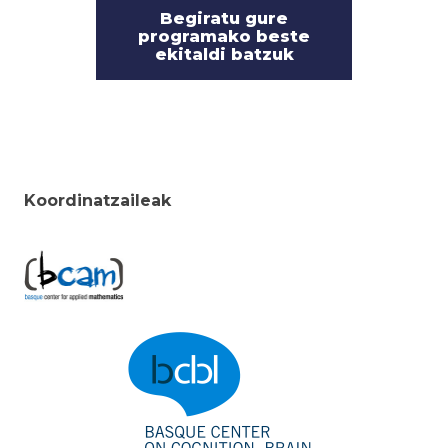
Begiratu gure
programako beste
ekitaldi batzuk
Koordinatzaileak