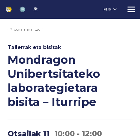
EUS
‹ Programara itzuli
Tailerrak eta bisitak
Mondragon
Unibertsitateko
laborategietara
bisita – Iturripe
Otsailak 11
10:00 - 12:00