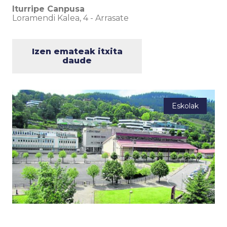
Iturripe Canpusa
Loramendi Kalea, 4
-
Arrasate
Izen emateak itxita
daude
Eskolak