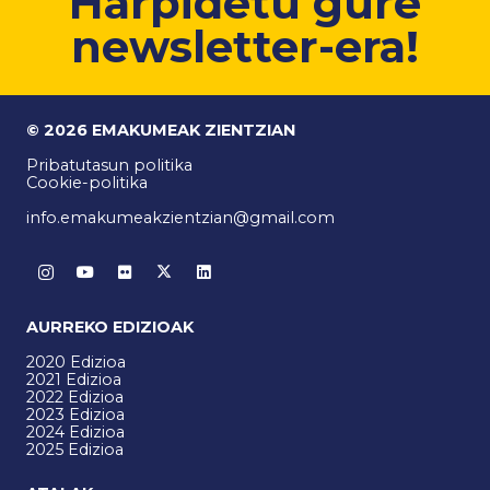
Harpidetu gure
newsletter-era!
© 2026 EMAKUMEAK ZIENTZIAN
Pribatutasun politika
Cookie-politika
info.emakumeakzientzian@gmail.com
AURREKO EDIZIOAK
2020 Edizioa
2021 Edizioa
2022 Edizioa
2023 Edizioa
2024 Edizioa
2025 Edizioa