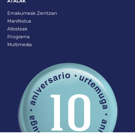
ATALAK
Emakumeak Zientzian
Manifestua
Albisteak
Programa
Multimedia