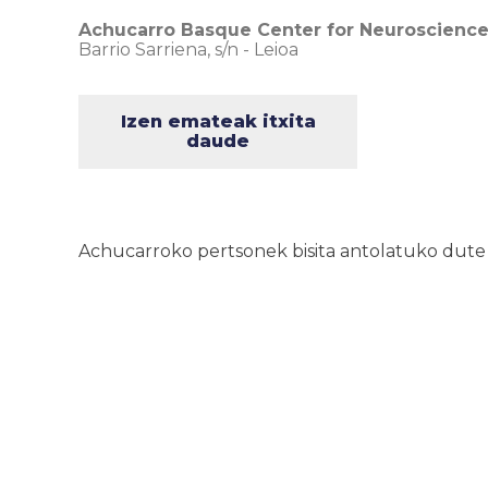
Achucarro Basque Center for Neuroscienc
Barrio Sarriena, s/n
-
Leioa
Izen emateak itxita
daude
Achucarroko pertsonek bisita antolatuko dute