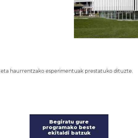
e
 eta haurrentzako esperimentuak prestatuko dituzte.
Begiratu gure
programako beste
ekitaldi batzuk