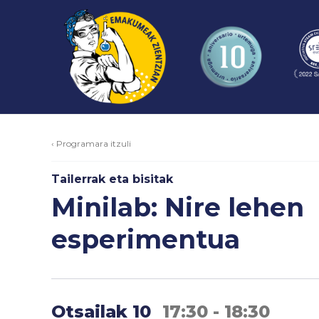
‹ Programara itzuli
Tailerrak eta bisitak
Minilab: Nire lehen
esperimentua
Otsailak 10
17:30 - 18:30