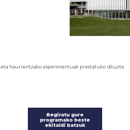
e
 eta haurrentzako esperimentuak prestatuko dituzte.
Begiratu gure
programako beste
ekitaldi batzuk