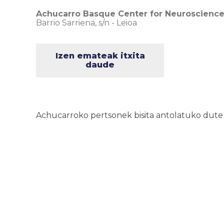
Achucarro Basque Center for Neuroscienc
Barrio Sarriena, s/n
-
Leioa
Izen emateak itxita
daude
Achucarroko pertsonek bisita antolatuko dute