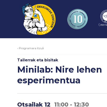
‹ Programara itzuli
Tailerrak eta bisitak
Minilab: Nire lehen
esperimentua
Otsailak 12
11:00 - 12:30