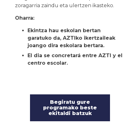
zoragarria zaindu eta ulertzen ikasteko.
Oharra:
Ekintza hau eskolan bertan
garatuko da, AZTIko ikertzaileak
joango dira eskolara bertara.
El dia se concretará entre AZTI y el
centro escolar.
Begiratu gure
programako beste
ekitaldi batzuk