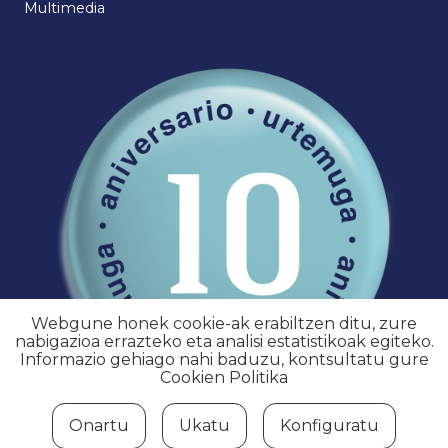
Multimedia
Webgune honek cookie-ak erabiltzen ditu, zure
nabigazioa errazteko eta analisi estatistikoak egiteko.
Informazio gehiago nahi baduzu, kontsultatu gure
Cookien Politika
Onartu
Ukatu
Konfiguratu