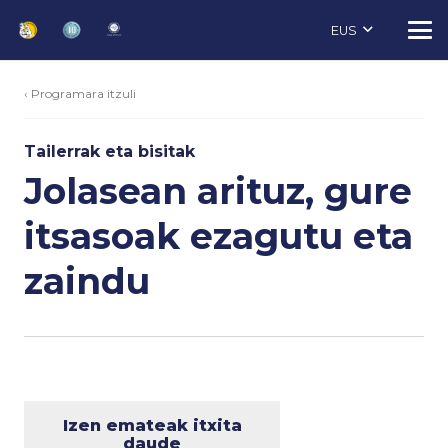
EUS
‹ Programara itzuli
Tailerrak eta bisitak
Jolasean arituz, gure
itsasoak ezagutu eta
zaindu
Izen emateak itxita
daude