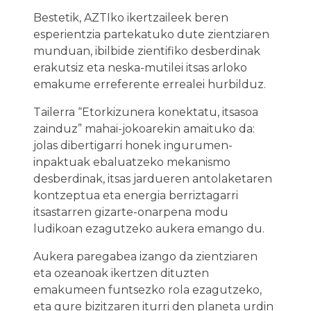
Bestetik, AZTIko ikertzaileek beren
esperientzia partekatuko dute zientziaren
munduan, ibilbide zientifiko desberdinak
erakutsiz eta neska-mutilei itsas arloko
emakume erreferente errealei hurbilduz.
Tailerra “Etorkizunera konektatu, itsasoa
zainduz” mahai-jokoarekin amaituko da:
jolas dibertigarri honek ingurumen-
inpaktuak ebaluatzeko mekanismo
desberdinak, itsas jardueren antolaketaren
kontzeptua eta energia berriztagarri
itsastarren gizarte-onarpena modu
ludikoan ezagutzeko aukera emango du.
Aukera paregabea izango da zientziaren
eta ozeanoak ikertzen dituzten
emakumeen funtsezko rola ezagutzeko,
eta gure bizitzaren iturri den planeta urdin