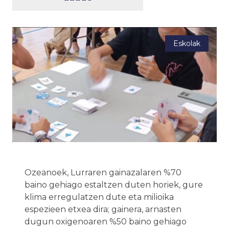
Eskolak
Ozeanoek, Lurraren gainazalaren %70
baino gehiago estaltzen duten horiek, gure
klima erregulatzen dute eta milioika
espezieen etxea dira; gainera, arnasten
dugun oxigenoaren %50 baino gehiago