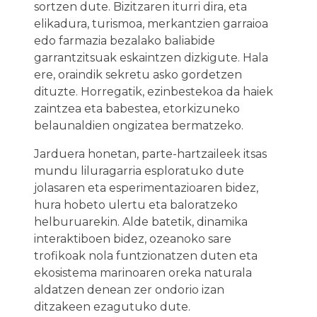
sortzen dute. Bizitzaren iturri dira, eta
elikadura, turismoa, merkantzien garraioa
edo farmazia bezalako baliabide
garrantzitsuak eskaintzen dizkigute. Hala
ere, oraindik sekretu asko gordetzen
dituzte. Horregatik, ezinbestekoa da haiek
zaintzea eta babestea, etorkizuneko
belaunaldien ongizatea bermatzeko.
Jarduera honetan, parte-hartzaileek itsas
mundu liluragarria esploratuko dute
jolasaren eta esperimentazioaren bidez,
hura hobeto ulertu eta baloratzeko
helburuarekin. Alde batetik, dinamika
interaktiboen bidez, ozeanoko sare
trofikoak nola funtzionatzen duten eta
ekosistema marinoaren oreka naturala
aldatzen denean zer ondorio izan
ditzakeen ezagutuko dute.