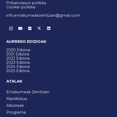
Pribatutasun politika
Cookie-politika
info.emakumeakzientzian@gmail.com
AURREKO EDIZIOAK
2020 Edizioa
2021 Edizioa
2022 Edizioa
2023 Edizioa
2024 Edizioa
2025 Edizioa
ATALAK
Emakumeak Zientzian
Manifestua
Albisteak
Programa