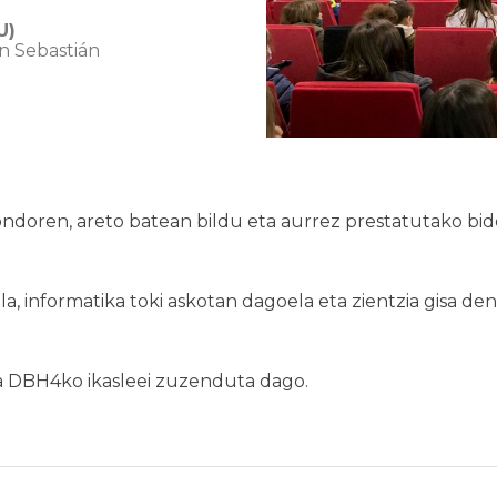
U)
an Sebastián
ondoren, areto batean bildu eta aurrez prestatutako bid
a, informatika toki askotan dagoela eta zientzia gisa denon
a DBH4ko ikasleei zuzenduta dago.