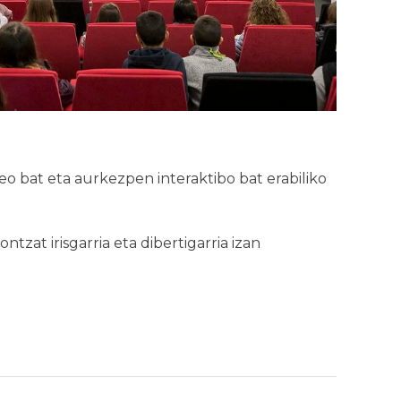
eo bat eta aurkezpen interaktibo bat erabiliko
tzat irisgarria eta dibertigarria izan