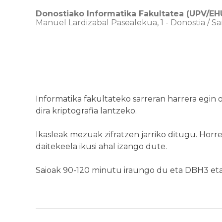
Donostiako Informatika Fakultatea (UPV/EH
Manuel Lardizabal Pasealekua, 1
-
Donostia / S
Informatika fakultateko sarreran harrera egin 
dira kriptografia lantzeko.
Ikasleak mezuak zifratzen jarriko ditugu. Horrel
daitekeela ikusi ahal izango dute.
Saioak 90-120 minutu iraungo du eta DBH3 et