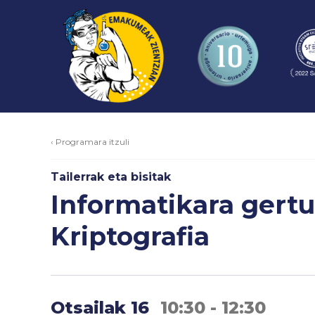
‹ Programara itzuli
Tailerrak eta bisitak
Informatikara gertu
Kriptografia
Otsailak 16
10:30 - 12:30