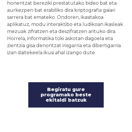
honentzat bereziki prestatutako bideo bat eta
aurkezpen bat erabiliko dira kriptografia gaiari
sarrera bat emateko. Ondoren, ikasitakoa
aplikatuz, modu interaktibo eta ludikoan ikasleak
mezuak zifratzen eta deszifratzen arituko dira.
Horrela, informatika toki askotan dagoela eta
zientzia gisa denontzat irisgarria eta dibertigarria
izan daitekeela ikusi ahal izango dute.
Begiratu gure
programako beste
ekitaldi batzuk