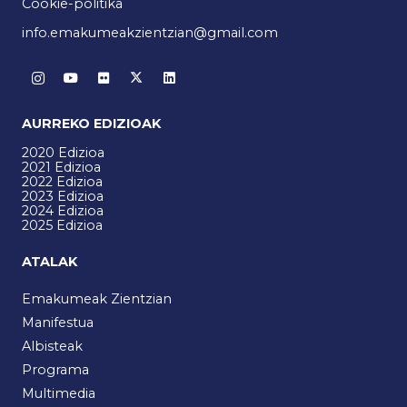
Cookie-politika
info.emakumeakzientzian@gmail.com
AURREKO EDIZIOAK
2020 Edizioa
2021 Edizioa
2022 Edizioa
2023 Edizioa
2024 Edizioa
2025 Edizioa
ATALAK
Emakumeak Zientzian
Manifestua
Albisteak
Programa
Multimedia