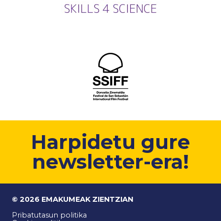
Harpidetu gure
newsletter-era!
© 2026 EMAKUMEAK ZIENTZIAN
Pribatutasun politika