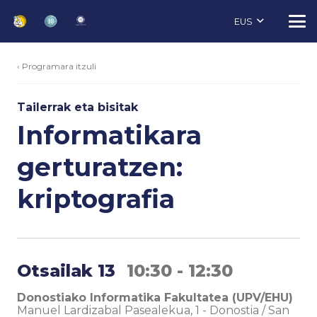
EUS
‹ Programara itzuli
Tailerrak eta bisitak
Informatikara
gerturatzen:
kriptografia
Otsailak 13
10:30 - 12:30
Donostiako Informatika Fakultatea (UPV/EHU)
Manuel Lardizabal Pasealekua, 1
-
Donostia / San