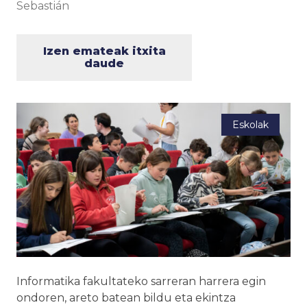
Sebastián
Izen emateak itxita
daude
Eskolak
Informatika fakultateko sarreran harrera egin
ondoren, areto batean bildu eta ekintza