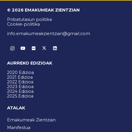
© 2026 EMAKUMEAK ZIENTZIAN
Pribatutasun politika
Cookie-politika
info.emakumeakzientzian@gmail.com
AURREKO EDIZIOAK
2020 Edizioa
2021 Edizioa
2022 Edizioa
2023 Edizioa
2024 Edizioa
2025 Edizioa
ATALAK
Emakumeak Zientzian
Manifestua