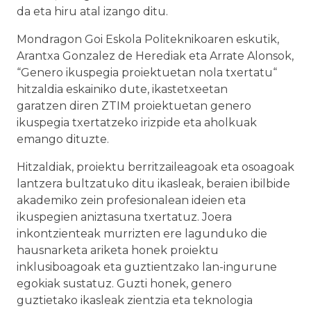
da eta hiru atal izango ditu.
Mondragon Goi Eskola Politeknikoaren eskutik,
Arantxa Gonzalez de Herediak eta Arrate Alonsok,
“Genero ikuspegia proiektuetan nola txertatu“
hitzaldia eskainiko dute, ikastetxeetan
garatzen diren ZTIM proiektuetan genero
ikuspegia txertatzeko irizpide eta aholkuak
emango dituzte.
Hitzaldiak, proiektu berritzaileagoak eta osoagoak
lantzera bultzatuko ditu ikasleak, beraien ibilbide
akademiko zein profesionalean ideien eta
ikuspegien aniztasuna txertatuz. Joera
inkontzienteak murrizten ere lagunduko die
hausnarketa ariketa honek proiektu
inklusiboagoak eta guztientzako lan-ingurune
egokiak sustatuz. Guzti honek, genero
guztietako ikasleak zientzia eta teknologia