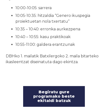
10:00-10:05: sarrera
10:05-10:35: hitzaldia “Genero ikuspegia
proiektuetan nola txertatu“
10:35 – 10:40: erronka aurkezpena
10:40 – 10:55: kasu praktikoak
10:55-11:00: galdera erantzunak
DBHko 1. mailatik Batxilergoko 2. maila bitarteko
ikasleentzat diseinatuta dago ekintza.
Begiratu gure
programako beste
ekitaldi batzuk