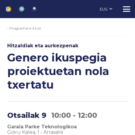
EUS
‹ Programara itzuli
Hitzaldiak eta aurkezpenak
Genero ikuspegia
proiektuetan nola
txertatu
Otsailak 9
10:00 - 12:00
Garaia Parke Teknologikoa
Goiru Kalea, 1
-
Arrasate