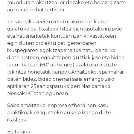
mundura erakartzea lor dezake eta beraz, gizarte
aurrerapen bat lortzera.
Jarraian, ikasleei zuzendutako erronka bat
garatuko da. Ikasleek hitzaldian jasotako irizpide
eta hausnarketak kontuan izanik, ikastetxean
egin duten proiektu bati generoaren
ikuspegiaren egokitzapena txertatu beharko
diote. Ostean, egokitzapen guztiak jaso eta bideo
labur batean (60’’ gehienez) azalduko dituzte
(ekintza honetatik kanpo). Amaitzeko, epaimahai
baten bidez, bideo onenari saria emango zaio
apirilaren 25ean ospatuko den Nazioarteko
Neskak IKTetan egunean.
Saioa amaitzeko, enpresa ezberdinen kasu
praktikoak ezagutzeko aukera izango dute
ikasleek.
Egitaraua: