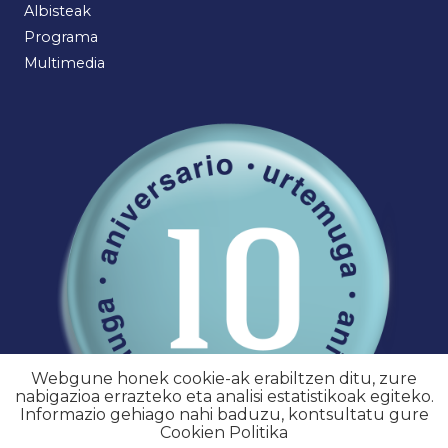
Albisteak
Programa
Multimedia
Webgune honek cookie-ak erabiltzen ditu, zure
nabigazioa errazteko eta analisi estatistikoak egiteko.
Informazio gehiago nahi baduzu, kontsultatu gure
Cookien Politika