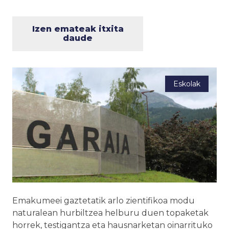
Izen emateak itxita
daude
Eskolak
Emakumeei gaztetatik arlo zientifikoa modu
naturalean hurbiltzea helburu duen topaketak
horrek, testigantza eta hausnarketan oinarrituko