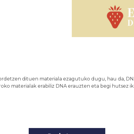
ordetzen dituen materiala ezagutuko dugu, hau da, DNA.
ko materialak erabiliz DNA erauzten eta begi hutsez ik