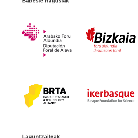
Babesle nagusiak
Laguntzaileak