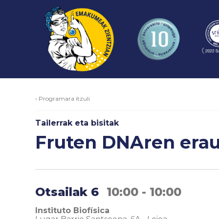
‹ Programara itzuli
Tailerrak eta bisitak
Fruten DNAren era
Otsailak 6
10:00 - 10:00
Instituto Biofísica