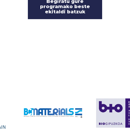
Begiratu gure
programako beste
ekitaldi batzuk