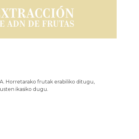
 Horretarako frutak erabiliko ditugu,
usten ikasiko dugu.