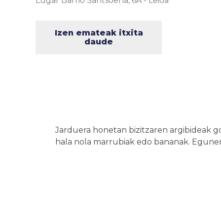
Lugar Barrio Santsoena, 6A
-
Leioa
Izen emateak itxita
daude
Jarduera honetan bizitzaren argibideak g
hala nola marrubiak edo bananak. Egunero