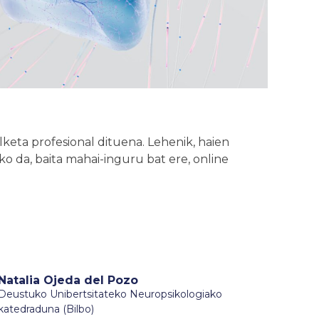
lketa profesional dituena. Lehenik, haien
iko da, baita mahai-inguru bat ere, online
Natalia Ojeda del Pozo
Deustuko Unibertsitateko Neuropsikologiako
katedraduna (Bilbo)