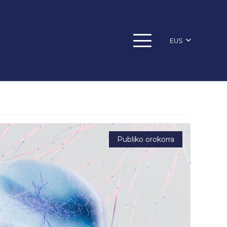
EUS
Publiko orokorra