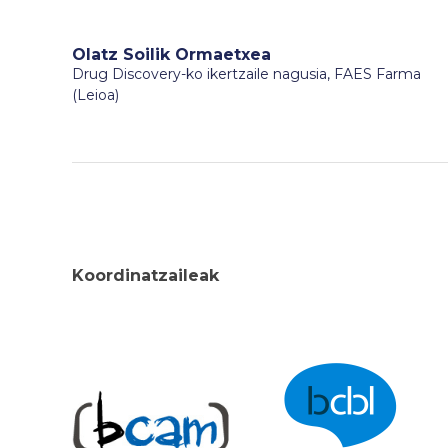
Olatz Soilik Ormaetxea
Drug Discovery-ko ikertzaile nagusia, FAES Farma
(Leioa)
Koordinatzaileak