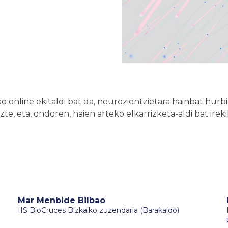
 online ekitaldi bat da, neurozientzietara hainbat hurbi
zte, eta, ondoren, haien arteko elkarrizketa-aldi bat irek
Mar Menbide Bilbao
IIS BioCruces Bizkaiko zuzendaria (Barakaldo)