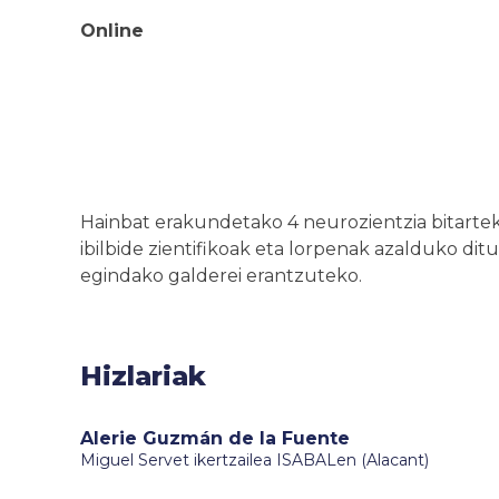
Online
Hainbat erakundetako 4 neurozientzia bitarteko
ibilbide zientifikoak eta lorpenak azalduko ditu
egindako galderei erantzuteko.
Hizlariak
Alerie Guzmán de la Fuente
Miguel Servet ikertzailea ISABALen (Alacant)