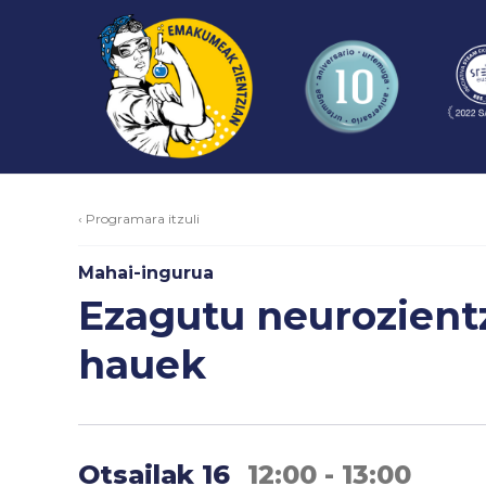
‹ Programara itzuli
Mahai-ingurua
Ezagutu neurozientz
hauek
Otsailak 16
12:00 - 13:00