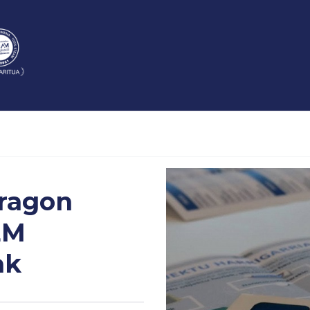
ragon
EM
ak