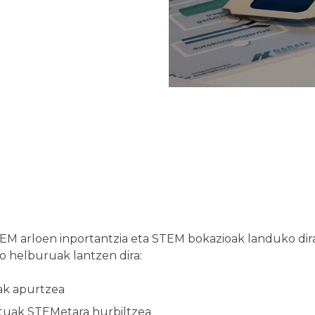
M arloen inportantzia eta STEM bokazioak landuko dira
o helburuak lantzen dira:
ak apurtzea
tuak STEMetara hurbiltzea