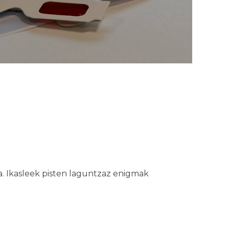
. Ikasleek pisten laguntzaz enigmak