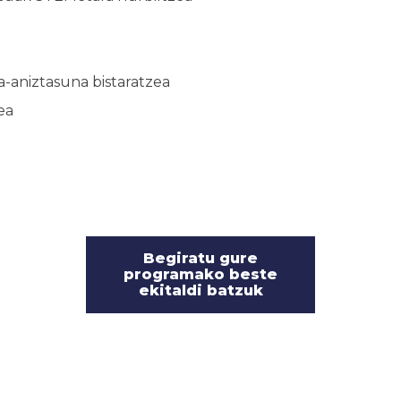
-aniztasuna bistaratzea
ea
Begiratu gure
programako beste
ekitaldi batzuk