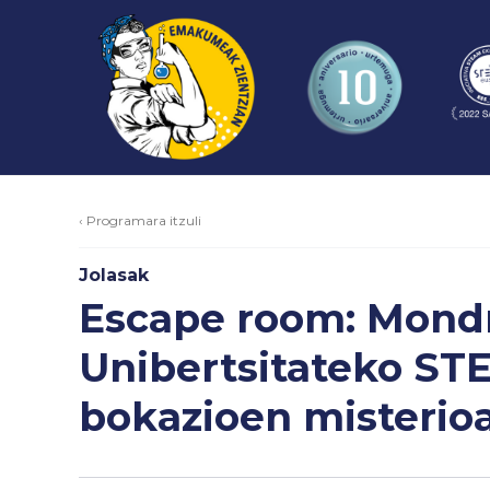
‹ Programara itzuli
Jolasak
Escape room: Mond
Unibertsitateko ST
bokazioen misterio