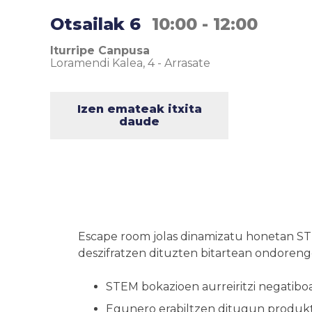
Otsailak 6
10:00 - 12:00
Iturripe Canpusa
Loramendi Kalea, 4
-
Arrasate
Izen emateak itxita
daude
Escape room jolas dinamizatu honetan STE
deszifratzen dituzten bitartean ondoreng
STEM bokazioen aurreiritzi negatibo
Egunero erabiltzen ditugun produk