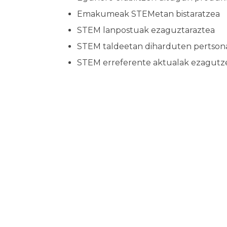
Emakumeak STEMetan bistaratzea
STEM lanpostuak ezaguztaraztea
STEM taldeetan diharduten pertsona
STEM erreferente aktualak ezagutz