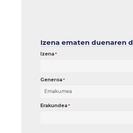
Izena ematen duenaren 
Izena
*
Generoa
*
Erakundea
*