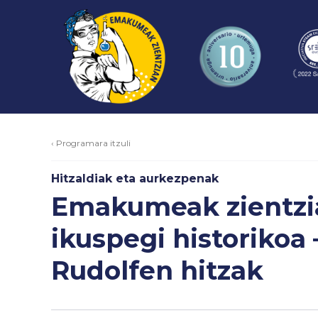
‹ Programara itzuli
Hitzaldiak eta aurkezpenak
Emakumeak zientzi
ikuspegi historikoa 
Rudolfen hitzak