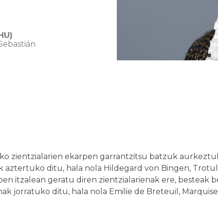
HU)
 Sebastián
ko zientzialarien ekarpen garrantzitsu batzuk aurkeztuk
aztertuko ditu, hala nola Hildegard von Bingen, Trotula,
en itzalean geratu diren zientzialarienak ere, besteak
enak jorratuko ditu, hala nola Emilie de Breteuil, Marqui