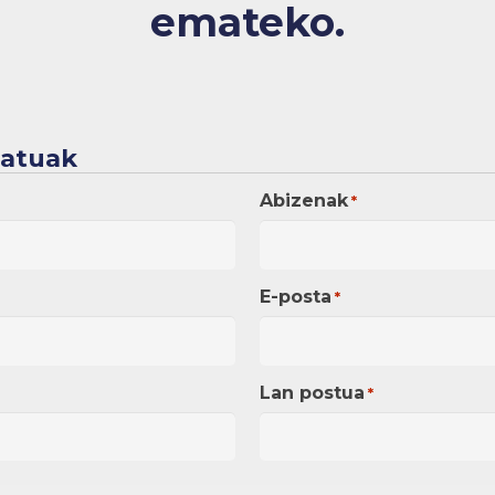
emateko.
datuak
Abizenak
*
E-posta
*
Lan postua
*