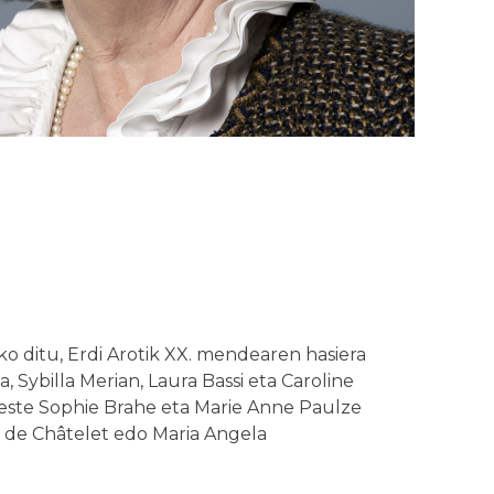
o ditu, Erdi Arotik XX. mendearen hasiera
 Sybilla Merian, Laura Bassi eta Caroline
 beste Sophie Brahe eta Marie Anne Paulze
se de Châtelet edo Maria Angela