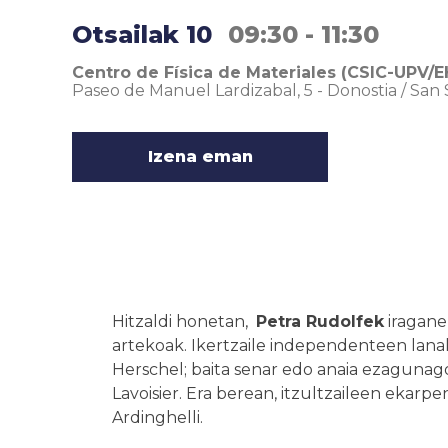
Otsailak 10
09:30 - 11:30
Centro de Física de Materiales (CSIC-UPV/E
Paseo de Manuel Lardizabal, 5
-
Donostia / San
Izena eman
Hitzaldi honetan,
Petra Rudolfek
iragane
artekoak. Ikertzaile independenteen lanak 
Herschel; baita senar edo anaia ezagunago
Lavoisier. Era berean, itzultzaileen ekarp
Ardinghelli.