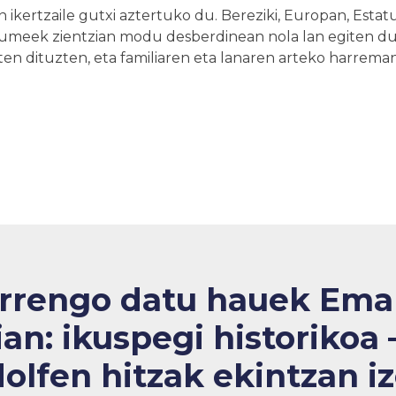
ikertzaile gutxi aztertuko du. Bereziki, Europan, Esta
akumeek zientzian modu desberdinean nola lan egiten 
n dituzten, eta familiaren eta lanaren arteko harremana
rrengo datu hauek
Ema
ian: ikuspegi historikoa 
olfen hitzak
ekintzan i