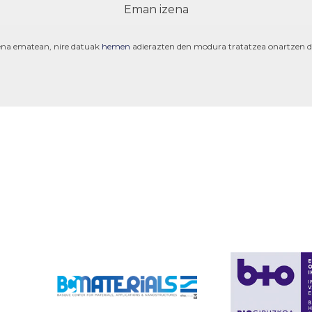
ena ematean, nire datuak
hemen
adierazten den modura tratatzea onartzen d