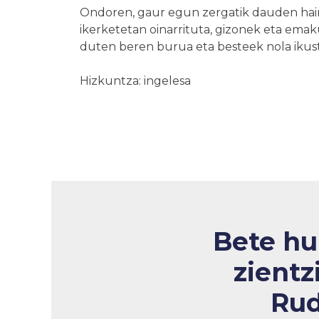
Ondoren, gaur egun zergatik dauden hain 
ikerketetan oinarrituta, gizonek eta em
duten beren burua eta besteek nola ikuste
Hizkuntza: ingelesa
Bete hu
zientz
Rud