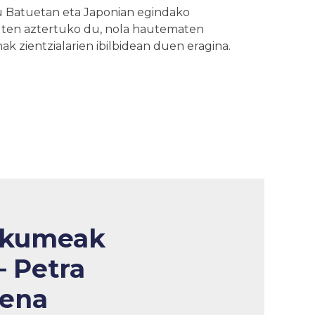
tu Batuetan eta Japonian egindako
duten aztertuko du, nola hautematen
k zientzialarien ibilbidean duen eragina.
kumeak
– Petra
zena