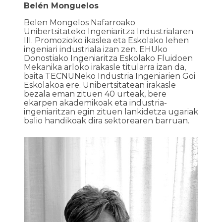
Belén Monguelos
Belen Mongelos Nafarroako
Unibertsitateko Ingeniaritza Industrialaren
III. Promozioko ikaslea eta Eskolako lehen
ingeniari industriala izan zen. EHUko
Donostiako Ingeniaritza Eskolako Fluidoen
Mekanika arloko irakasle titularra izan da,
baita TECNUNeko Industria Ingeniarien Goi
Eskolakoa ere. Unibertsitatean irakasle
bezala eman zituen 40 urteak, bere
ekarpen akademikoak eta industria-
ingeniaritzan egin zituen lankidetza ugariak
balio handikoak dira sektorearen barruan.