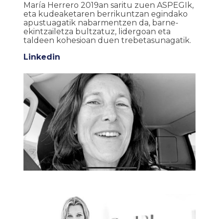
María Herrero 2019an saritu zuen ASPEGIk,
eta kudeaketaren berrikuntzan egindako
apustuagatik nabarmentzen da, barne-
ekintzailetza bultzatuz, lidergoan eta
taldeen kohesioan duen trebetasunagatik.
Linkedin