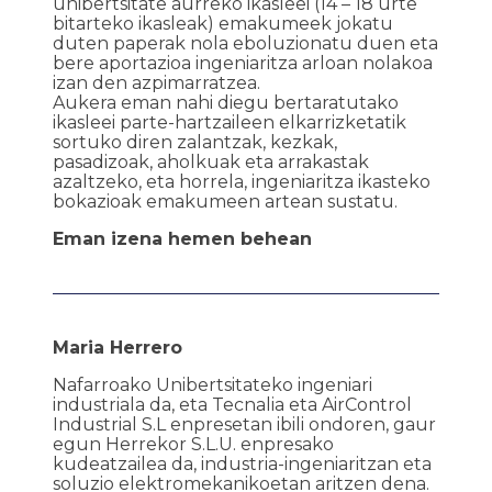
unibertsitate aurreko ikasleei (14 – 18 urte
bitarteko ikasleak) emakumeek jokatu
duten paperak nola eboluzionatu duen eta
bere aportazioa ingeniaritza arloan nolakoa
izan den azpimarratzea.
Aukera eman nahi diegu bertaratutako
ikasleei parte-hartzaileen elkarrizketatik
sortuko diren zalantzak, kezkak,
pasadizoak, aholkuak eta arrakastak
azaltzeko, eta horrela, ingeniaritza ikasteko
bokazioak emakumeen artean sustatu.
Eman izena hemen behean
Maria Herrero
Nafarroako Unibertsitateko ingeniari
industriala da, eta Tecnalia eta AirControl
Industrial S.L enpresetan ibili ondoren, gaur
egun Herrekor S.L.U. enpresako
kudeatzailea da, industria-ingeniaritzan eta
soluzio elektromekanikoetan aritzen dena.