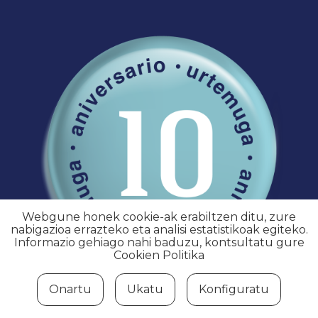
Webgune honek cookie-ak erabiltzen ditu, zure
nabigazioa errazteko eta analisi estatistikoak egiteko.
Informazio gehiago nahi baduzu, kontsultatu gure
Cookien Politika
Onartu
Ukatu
Konfiguratu