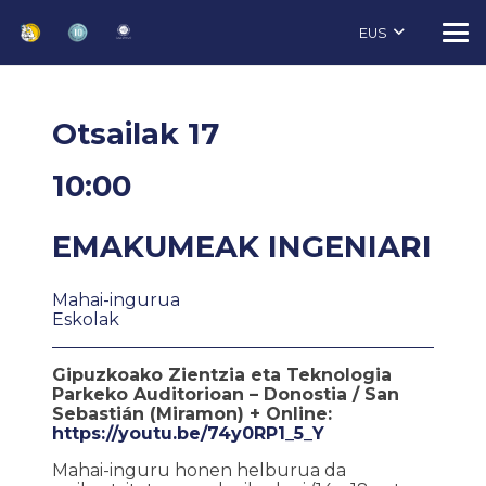
EUS
Otsailak 17
10:00
EMAKUMEAK INGENIARI
Mahai-ingurua
Eskolak
Gipuzkoako Zientzia eta Teknologia
Parkeko Auditorioan – Donostia / San
Sebastián (Miramon) + Online:
https://youtu.be/74y0RP1_5_Y
Mahai-inguru honen helburua da