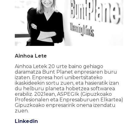
Ainhoa Lete
Ainhoa Letek 20 urte baino gehiago
daramatza Bunt Planet enpresaren buru
izaten. Enpresa hori unibertsitateko
ikaskideekin sortu zuen, eta hasieratik izan
du helburu planeta hobetzea softwarea
erabiliz. 2021ean, ASPEGIk (Gipuzkoako
Profesionalen eta Enpresaburuen Elkartea)
Gipuzkoako enpresaririk onena izendatu
zuen.
Linkedin