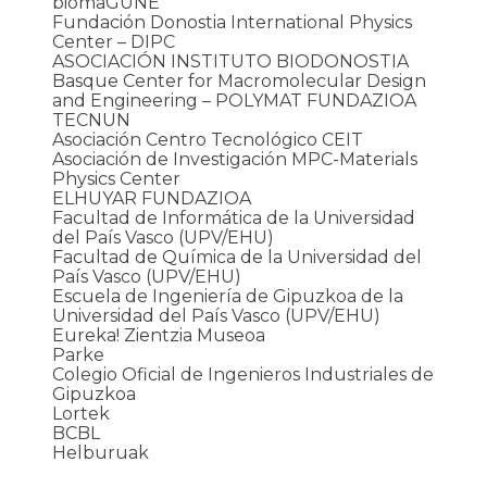
biomaGUNE
Fundación Donostia International Physics
Center – DIPC
ASOCIACIÓN INSTITUTO BIODONOSTIA
Basque Center for Macromolecular Design
and Engineering – POLYMAT FUNDAZIOA
TECNUN
Asociación Centro Tecnológico CEIT
Asociación de Investigación MPC-Materials
Physics Center
ELHUYAR FUNDAZIOA
Facultad de Informática de la Universidad
del País Vasco (UPV/EHU)
Facultad de Química de la Universidad del
País Vasco (UPV/EHU)
Escuela de Ingeniería de Gipuzkoa de la
Universidad del País Vasco (UPV/EHU)
Eureka! Zientzia Museoa
Parke
Colegio Oficial de Ingenieros Industriales de
Gipuzkoa
Lortek
BCBL
Helburuak