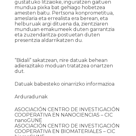
gustatuko litzaioke, inguratzen gaituen
mundua pixka bat gehiago hobetzea
amesten baitu. Pertsona konprometitua,
ameslaria eta errealista era berean, eta
helburuak argi dituena da, zientziaren
munduan emakumeek duten garrantzia
eta zuzendaritza-postuetan duten
presentzia aldarrikatzen du.
“Bidali” sakatzean, nire datuak behean
adierazitako moduan tratatzea onartzen
dut.
Datuak babesteko oinarrizko informazioa
Arduradunak
ASOCIACIÓN CENTRO DE INVESTIGACIÓN
COOPERATIVA EN NANOCIENCIAS – CIC
nanoGUNE
ASOCIACIÓN CENTRO DE INVESTIGACIÓN
COOPERATIVA EN BIOMATERIALES – CIC