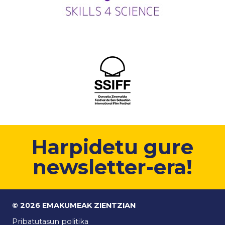
Harpidetu gure
newsletter-era!
© 2026 EMAKUMEAK ZIENTZIAN
Pribatutasun politika