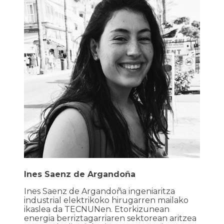
Ines Saenz de Argandoña
Ines Saenz de Argandoña ingeniaritza
industrial elektrikoko hirugarren mailako
ikaslea da TECNUNen. Etorkizunean
energia berriztagarriaren sektorean aritzea