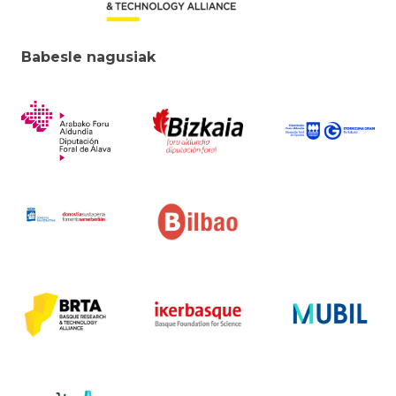
Babesle nagusiak