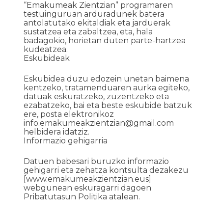
“Emakumeak Zientzian” programaren
testuinguruan arduradunek batera
antolatutako ekitaldiak eta jarduerak
sustatzea eta zabaltzea, eta, hala
badagokio, horietan duten parte-hartzea
kudeatzea.
Eskubideak
Eskubidea duzu edozein unetan baimena
kentzeko, tratamenduaren aurka egiteko,
datuak eskuratzeko, zuzentzeko eta
ezabatzeko, bai eta beste eskubide batzuk
ere, posta elektronikoz
info.emakumeakzientzian@gmail.com
helbidera idatziz.
Informazio gehigarria
Datuen babesari buruzko informazio
gehigarri eta zehatza kontsulta dezakezu
[www.emakumeakzientzian.eus]
webgunean eskuragarri dagoen
Pribatutasun Politika atalean.